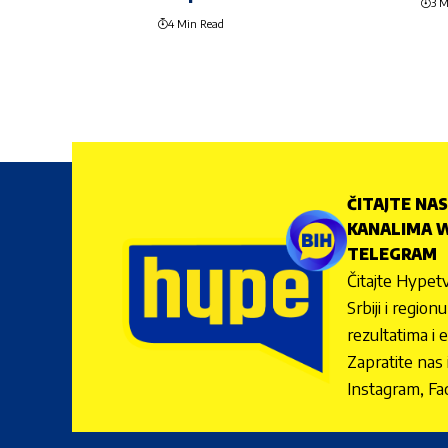
3 M
4 Min Read
ČITAJTE NAS
KANALIMA W
TELEGRAM
Čitajte Hypetv
Srbiji i regio
rezultatima i 
Zapratite nas
Instagram, Fa