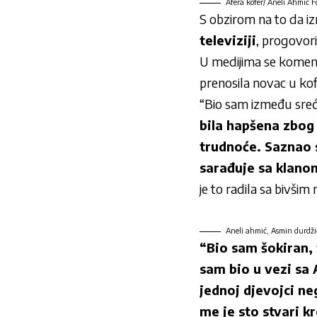
Afera kofer/ Aneli Ahmić Fo
S obzirom na to da iz
televiziji
, progovori
U medijima se komenta
prenosila novac u ko
“Bio sam između sreće 
bila hapšena zbog
trudnoće. Saznao 
sarađuje sa klanom
je to radila sa bivši
Aneli ahmić, Asmin durdžić
“Bio sam šokiran, t
sam bio u vezi sa 
jednoj djevojci n
me je sto stvari k