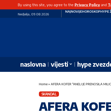
By using this site, you agree to the
Privacy Policy
and
T
NAJNOVIJE
HOROSKOP
HYPE 
Nedjelja, 09.08.2026
naslovna
vijesti
hype zvezd
Home
»
AFERA KOFER “ANELI JE PRENOSILA MILION 
SKANDAL
AFERA KOFE