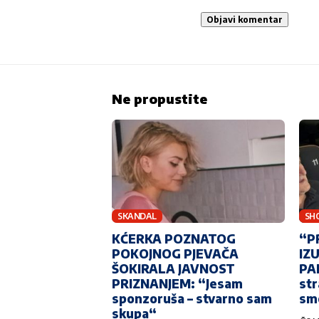
Ne propustite
SKANDAL
SH
KĆERKA POZNATOG
“P
POKOJNOG PJEVAČA
IZ
ŠOKIRALA JAVNOST
PA
PRIZNANJEM: “Jesam
str
sponzoruša – stvarno sam
sm
skupa“