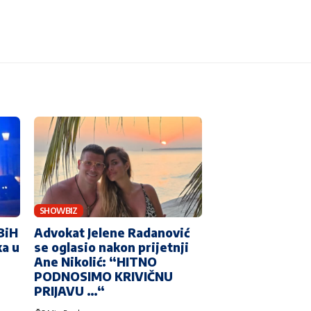
SHOWBIZ
BiH
Advokat Jelene Radanović
ka u
se oglasio nakon prijetnji
Ane Nikolić: “HITNO
PODNOSIMO KRIVIČNU
PRIJAVU …“