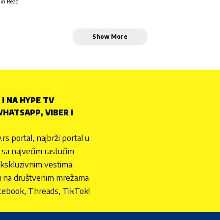
in Read
Show More
 I NA HYPE TV
HATSAPP, VIBER I
.rs portal, najbrži portal u
nu sa najvećim rastućim
ekskluzivnim vestima.
 i na društvenim mrežama
cebook, Threads, TikTok!