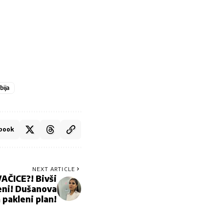
bija
book
NEXT ARTICLE
AČICE?! Bivši
eni! Dušanova
 pakleni plan!