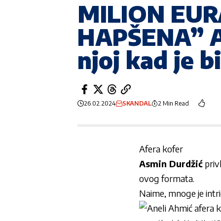
MILION EUR
HAPŠENA” As
njoj kad je b
26.02.2024
SKANDAL
2 Min Read
Afera kofer
Asmin Durdžić
priv
ovog formata.
Naime, mnoge je intri