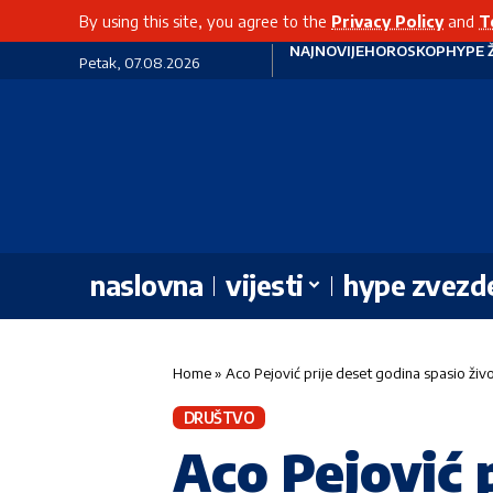
By using this site, you agree to the
Privacy Policy
and
T
NAJNOVIJE
HOROSKOP
HYPE 
Petak, 07.08.2026
naslovna
vijesti
hype zvezd
Home
»
Aco Pejović prije deset godina spasio živo
DRUŠTVO
Aco Pejović 