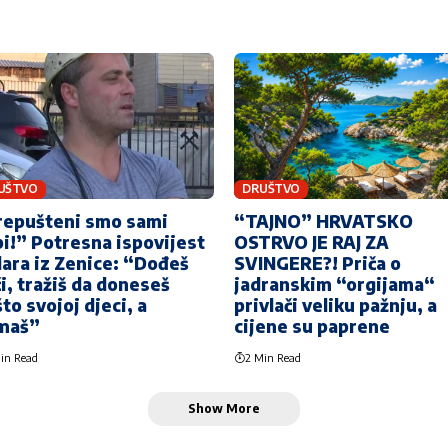
UŠTVO
DRUŠTVO
repušteni smo sami
“TAJNO” HRVATSKO
i!” Potresna ispovijest
OSTRVO JE RAJ ZA
ara iz Zenice: “Dođeš
SVINGERE?! Priča o
i, tražiš da doneseš
jadranskim “orgijama“
to svojoj djeci, a
privlači veliku pažnju, a
maš”
cijene su paprene
in Read
2 Min Read
Show More