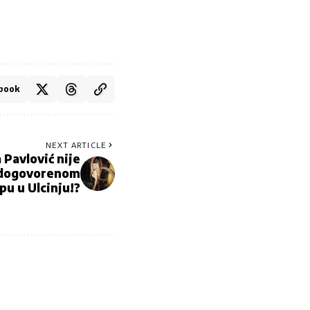
book
NEXT ARTICLE
Pavlović nije
a dogovorenom
pu u Ulcinju!?