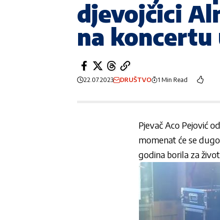
djevojčici Al
na koncertu
22.07.2023
DRUŠTVO
1 Min Read
Pjevač Aco Pejović odr
momenat će se dugo pa
godina borila za život