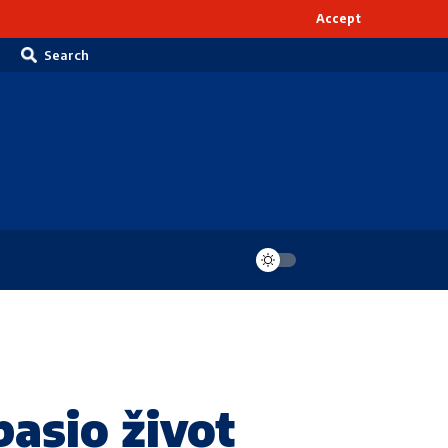
Accept
Search
pasio život