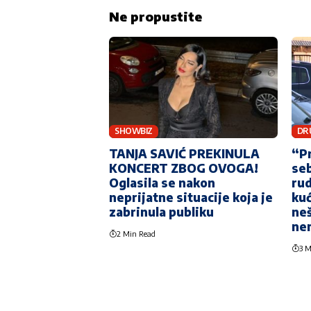
Ne propustite
SHOWBIZ
DR
TANJA SAVIĆ PREKINULA
“P
KONCERT ZBOG OVOGA!
seb
Oglasila se nakon
rud
neprijatne situacije koja je
kuć
zabrinula publiku
neš
ne
2 Min Read
3 M