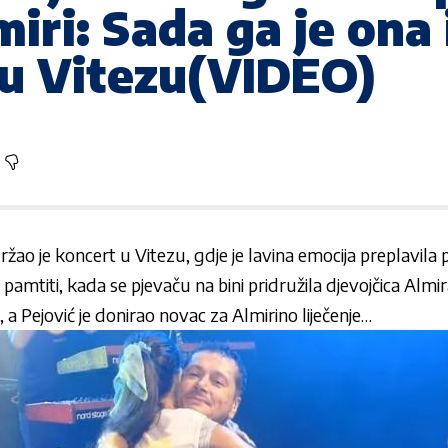
miri: Sada ga je ona
 u Vitezu(VIDEO)
žao je koncert u Vitezu, gdje je lavina emocija preplavila 
mtiti, kada se pjevaču na bini pridružila djevojčica Almira
, a Pejović je donirao novac za Almirino liječenje…