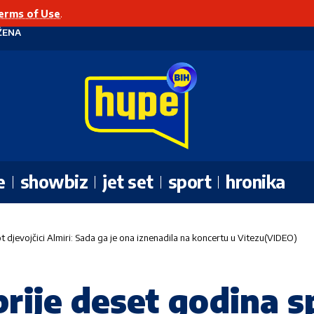
erms of Use
.
ŽENA
e
showbiz
jet set
sport
hronika
t djevojčici Almiri: Sada ga je ona iznenadila na koncertu u Vitezu(VIDEO)
prije deset godina s