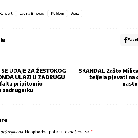
Koncert
Lavina Emocija
Pokloni
Vitez
le
Face
 SE UDAJE ZA ŽESTOKOG
SKANDAL Zašto Milica 
ONDA ULAZI U ZADRUGU
željela pjevati n
falta pripitomio
nastu
u zadrugarku
ara
objavljivana.
Neophodna polja su označena sa
*