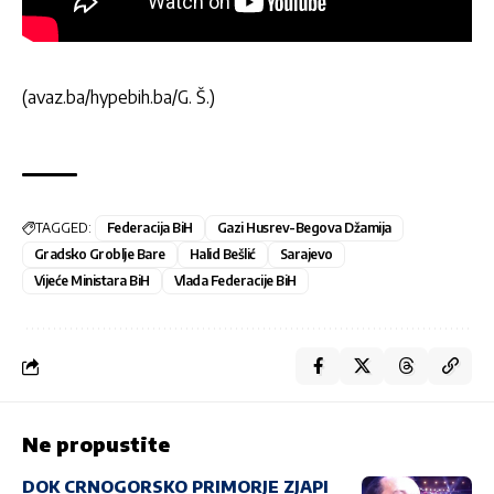
(avaz.ba/hypebih.ba/G. Š.)
TAGGED:
Federacija BiH
Gazi Husrev-Begova Džamija
Gradsko Groblje Bare
Halid Bešlić
Sarajevo
Vijeće Ministara BiH
Vlada Federacije BiH
Ne propustite
DOK CRNOGORSKO PRIMORJE ZJAPI