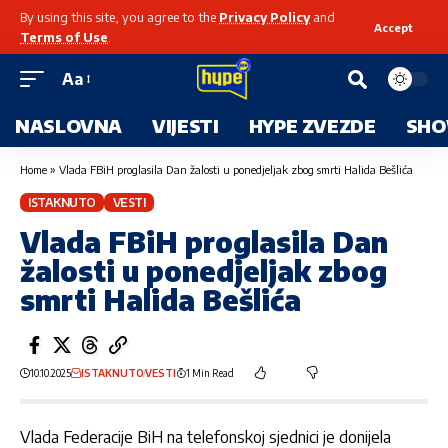
By using this site, you agree to the
Privacy Policy
and
Accept
Terms of Use
.
Aa
NASLOVNA
VIJESTI
HYPE ZVEZDE
SHO
Home
»
Vlada FBiH proglasila Dan žalosti u ponedjeljak zbog smrti Halida Bešlića
ISTAKNUTO
VESTI
Vlada FBiH proglasila Dan
žalosti u ponedjeljak zbog
smrti Halida Bešlića
10.10.2025
ISTAKNUTO
VESTI
1 Min Read
Vlada Federacije BiH na telefonskoj sjednici je donijela