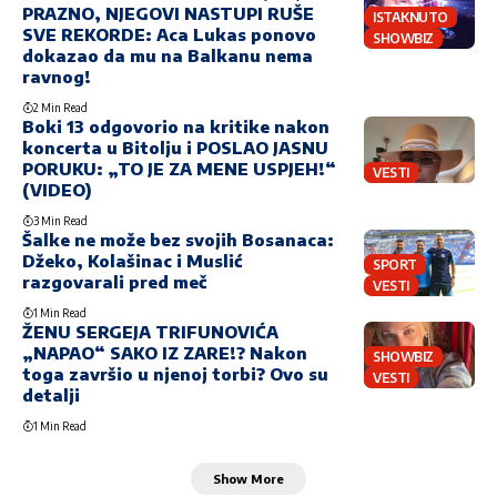
PRAZNO, NJEGOVI NASTUPI RUŠE
ISTAKNUTO
SVE REKORDE: Aca Lukas ponovo
SHOWBIZ
dokazao da mu na Balkanu nema
ravnog!
2 Min Read
Boki 13 odgovorio na kritike nakon
koncerta u Bitolju i POSLAO JASNU
PORUKU: „TO JE ZA MENE USPJEH!“
VESTI
(VIDEO)
3 Min Read
Šalke ne može bez svojih Bosanaca:
Džeko, Kolašinac i Muslić
SPORT
razgovarali pred meč
VESTI
1 Min Read
ŽENU SERGEJA TRIFUNOVIĆA
„NAPAO“ SAKO IZ ZARE!? Nakon
SHOWBIZ
toga završio u njenoj torbi? Ovo su
VESTI
detalji
1 Min Read
Show More