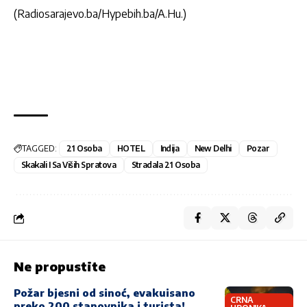
(Radiosarajevo.ba/Hypebih.ba/A.Hu.)
TAGGED:
21 Osoba
HOTEL
Indija
New Delhi
Pozar
Skakali I Sa Viših Spratova
Stradala 21 Osoba
Ne propustite
Požar bjesni od sinoć, evakuisano
CRNA
preko 200 stanovnika i turista!