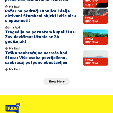
HRONIKA
SVIJET
1 Min Read
Požar na području Konjica i dalje
aktivan! Stambeni objekti više nisu
CRNA
u opasnosti!
HRONIKA
2 Min Read
Tragedija na poznatom kupalištu u
Zavidovićima: Utopio se 24-
CRNA
godišnjak!
HRONIKA
1 Min Read
Teška saobraćajna nesreća kod
Stoca: Više osoba povrijeđeno,
CRNA
saobraćaj potpuno obustavljen
HRONIKA
1 Min Read
Show More