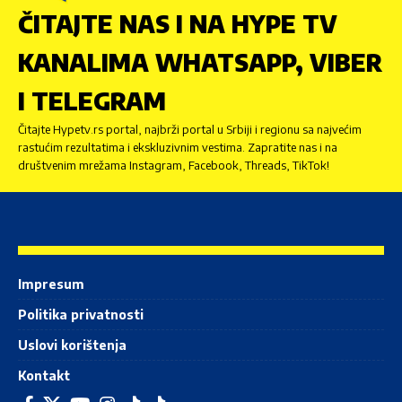
ČITAJTE NAS I NA HYPE TV
KANALIMA WHATSAPP, VIBER
I TELEGRAM
Čitajte Hypetv.rs portal, najbrži portal u Srbiji i regionu sa najvećim
rastućim rezultatima i ekskluzivnim vestima. Zapratite nas i na
društvenim mrežama Instagram, Facebook, Threads, TikTok!
Impresum
Politika privatnosti
Uslovi korištenja
Kontakt