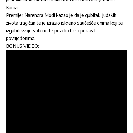
Kumar.
Premijer Narendra Modi kazao je da je gubitak ljudskih
života tragičan te je izrazio iskreno saučešće onima koji su
izgubili svoje voljene te poželio brz oporavak
povrijeđenima.
BONUS VIDEO: