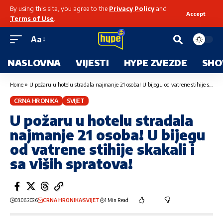
By using this site, you agree to the
Privacy Policy
and
Accept
Terms of Use
.
Aa
NASLOVNA
VIJESTI
HYPE ZVEZDE
SHO
Home
»
U požaru u hotelu stradala najmanje 21 osoba! U bijegu od vatrene stihije skakali i sa viših spratova!
CRNA HRONIKA
SVIJET
U požaru u hotelu stradala
najmanje 21 osoba! U bijegu
od vatrene stihije skakali i
sa viših spratova!
03.06.2026
CRNA HRONIKA
SVIJET
1 Min Read