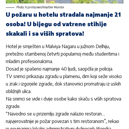
Photo: X printscreen/Weather Monitor
U požaru u hotelu stradala najmanje 21
osoba! U bijegu od vatrene stihije
skakali i sa viših spratova!
Hotel je smješten u Malviya Nagaru u južnom Delhiju,
pretežno stambenoj četvrti popularnoj među studentima i
mladim profesionalcima.
Dosad je spašeno najmanje 40 ljudi, saopćila je policija.
TV snimci prikazuju zgradu u plamenu, dim koji seže visoko
u zrak i izgorjele zgrade, dok stanovnici promatraju iz uskih
obližnjih ulica.
Na snimci se vide i dvije osobe kako skaču s viših spratova
zgrade.
“Navodno se u prizemlju zgrade nalazio restoran…
najvjerovatnije je požar povezan s tim restoranom”, rekao
je novinarima lokalni administrativni dužnosnik Jitendra