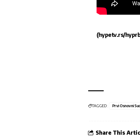
(hypetv.rs/hyprb
TAGGED:
Prvi Osnovni Su
Share This Artic