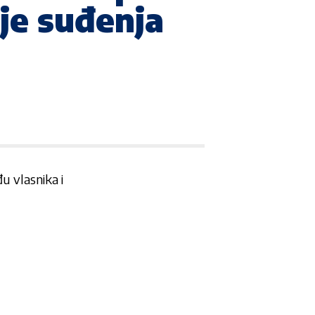
lje suđenja
 vlasnika i