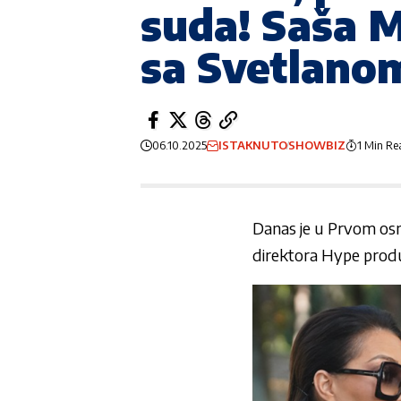
suda! Saša M
sa Svetlano
06.10.2025
ISTAKNUTO
SHOWBIZ
1 Min Re
Danas je u Prvom os
direktora Hype prod