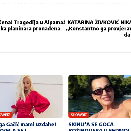
šena! Tragedija u Alpama!
KATARINA ŽIVKOVIĆ NIKA
tska planinara pronađena
„Konstantno ga provjera
da
OWBIZ
SHOWBIZ
ga Gačić mami uzdahe!
SKINU*A SE GOCA
ZVELA SE I
BOŽINOVSKA U SEDMOJ