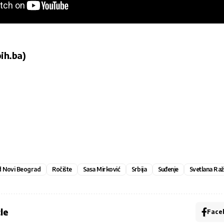
ih.ba)
d Novi Beograd
Ročište
Sasa Mirković
Srbija
Suđenje
Svetlana Raž
le
Face