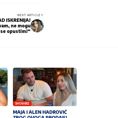
NEXT ARTICLE
D ISKRENIJA!
vam, ne mogu
 se opustim!“
SHOWBIZ
MAJA I ALEN HADROVIĆ
ZBOG OVOGA PRODAJU