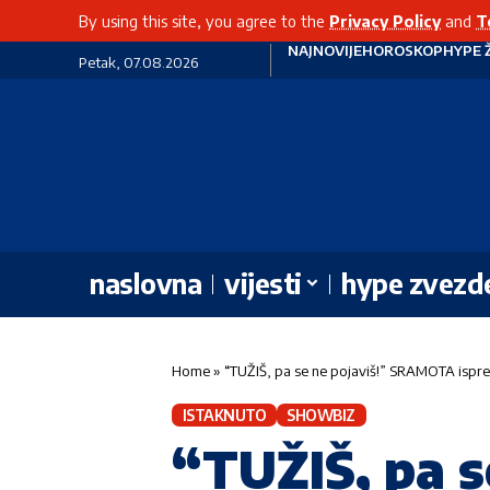
By using this site, you agree to the
Privacy Policy
and
T
NAJNOVIJE
HOROSKOP
HYPE 
Petak, 07.08.2026
naslovna
vijesti
hype zvezd
Home
»
“TUŽIŠ, pa se ne pojaviš!” SRAMOTA ispre
ISTAKNUTO
SHOWBIZ
“TUŽIŠ, pa 