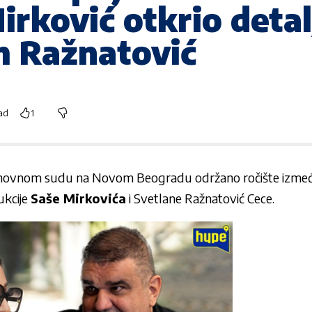
irković otkrio deta
m Ražnatović
ad
1
novnom sudu na Novom Beogradu održano ročište između
ukcije
Saše Mirkovića
i Svetlane Ražnatović Cece.