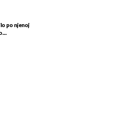
ilo po njenoj
no…