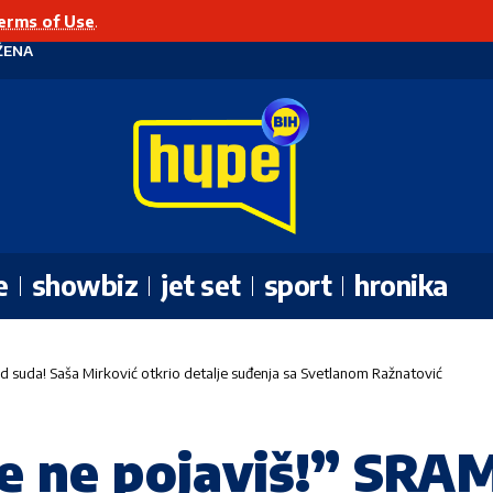
erms of Use
.
ŽENA
e
showbiz
jet set
sport
hronika
d suda! Saša Mirković otkrio detalje suđenja sa Svetlanom Ražnatović
se ne pojaviš!” SRA