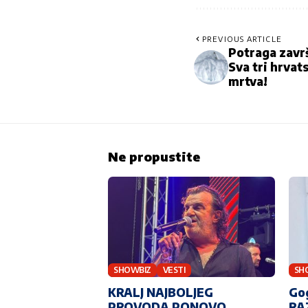
PREVIOUS ARTICLE
Potraga zavr
Sva tri hrva
mrtva!
Ne propustite
SHOWBIZ
VESTI
SH
KRALJ NAJBOLJEG
Go
PROVODA PONOVO
RA