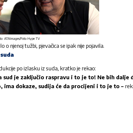
to: ATAImages/Foto Hype TV
 o njenoj tužbi, pjevačica se ipak nije pojavila.
 suda
ukcije po izlasku iz suda, kratko je rekao:
a sud je zaključio raspravu i to je to! Ne bih dalje
, ima dokaze, sudija će da procijeni i to je to –
rek