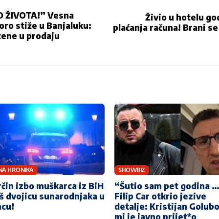
O ŽIVOTA!” Vesna
Živio u hotelu g
ro stiže u Banjaluku:
plaćanja računa! Brani s
tene u prodaju
NA HRONIKA
SHOWBIZ
čin izbo muškarca iz BiH
“Šutio sam pet godina 
oš dvojicu sunarodnjaka u
Filip Car otkrio jezive
cu!
detalje: Kristijan Golubo
mi je javno prijet*o