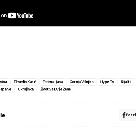
vina
Elmedin Karić
Fatima I Jana
Gornja Višnjica
Hype Tv
Rijaliti
epanje
Ukrajinka
Život Sa Dvije Žene
le
Face