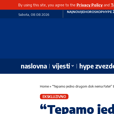
By using this site, you agree to the
Privacy Policy
and
T
NAJNOVIJE
HOROSKOP
HYPE 
Subota, 08.08.2026
naslovna
vijesti
hype zvezd
Home
»
“Tepamo jedno drugom dok nema Fate!”
EKSKLUZIVNO
“Tepamo jed