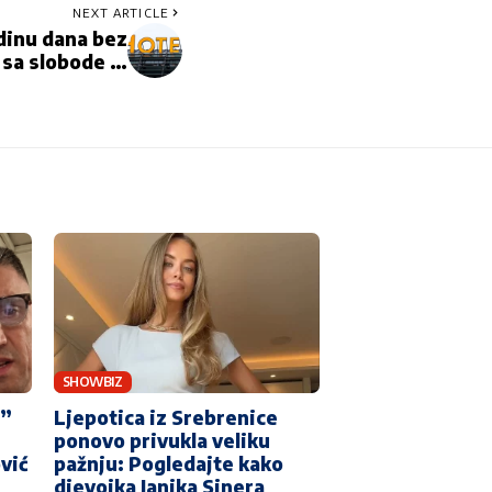
NEXT ARTICLE
odinu dana bez
e sa slobode …
SHOWBIZ
…”
Ljepotica iz Srebrenice
ponovo privukla veliku
vić
pažnju: Pogledajte kako
djevojka Janika Sinera