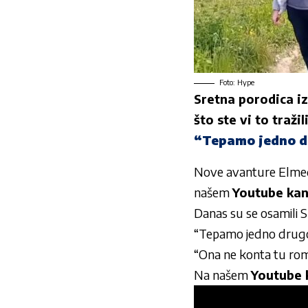
Foto: Hype
Sretna porodica i
što ste vi to tražili
“Tepamo jedno d
Nove avanture Elmed
našem
Youtube kan
Danas su se osamili S
“Tepamo jedno drugo
“Ona ne konta tu ro
Na našem
Youtube 