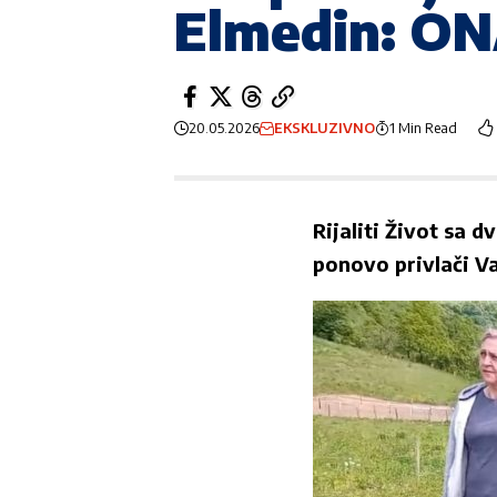
Elmedin: O
20.05.2026
EKSKLUZIVNO
1 Min Read
Rijaliti
Život sa dv
ponovo privlači Va