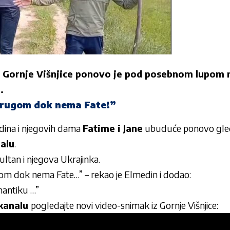
z Gornje Višnjice ponovo je pod posebnom lupom 
.
rugom dok nema Fate!”
ina i njegovih dama
Fatime i Jane
ubuduće ponovo gled
alu
.
ultan i njegova Ukrajinka.
m dok nema Fate…” – rekao je Elmedin i dodao:
mantiku …”
kanalu
pogledajte novi video-snimak iz Gornje Višnjice: