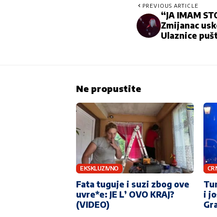
PREVIOUS ARTICLE
“JA IMAM ST
Zmijanac usko
Ulaznice puš
Ne propustite
EKSKLUZIVNO
CR
Fata tuguje i suzi zbog ove
Tur
uvre*e: JE L’ OVO KRAJ?
i j
(VIDEO)
Gra