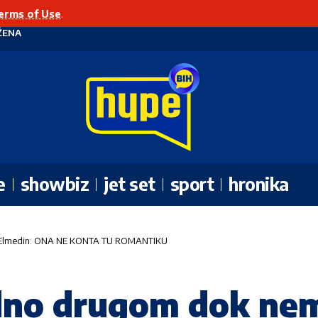
erms of Use
.
ŽENA
e
showbiz
jet set
sport
hronika
 Elmedin: ONA NE KONTA TU ROMANTIKU
no drugom dok nem