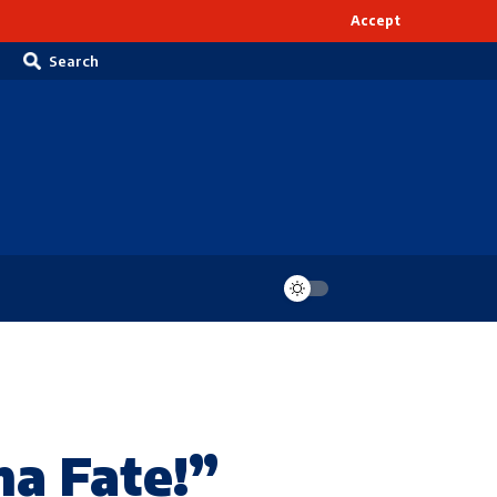
Accept
Search
a Fate!”