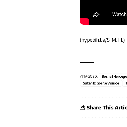
(hypebih.ba/S. M. H.)
TAGGED:
Bosna I Hercego
Sultan Iz Gornje Višnjice
T
Share This Artic