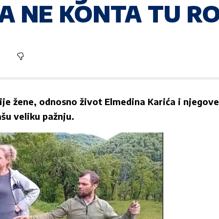
NA NE KONTA TU 
ije žene
, odnosno život
Elmedina Karića
i njegove
šu veliku pažnju.