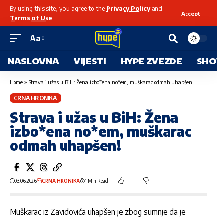
By using this site, you agree to the
Privacy Policy
and
Accept
Terms of Use
.
Aa
NASLOVNA
VIJESTI
HYPE ZVEZDE
SHO
Home
»
Strava i užas u BiH: Žena izbo*ena no*em, muškarac odmah uhapšen!
CRNA HRONIKA
Strava i užas u BiH: Žena
izbo*ena no*em, muškarac
odmah uhapšen!
03.06.2026
CRNA HRONIKA
1 Min Read
Muškarac iz
Zavidovića
uhapšen je zbog sumnje da je