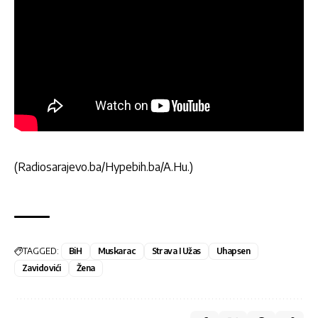
(Radiosarajevo.ba/Hypebih.ba/A.Hu.)
TAGGED:
BiH
Muskarac
Strava I Užas
Uhapsen
Zavidovići
Žena