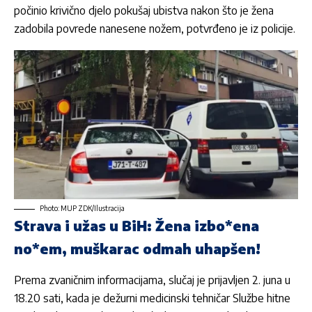
počinio krivično djelo pokušaj ubistva nakon što je žena
zadobila povrede nanesene nožem, potvrđeno je iz policije.
Photo: MUP ZDK/Ilustracija
Strava i užas u BiH: Žena izbo*ena
no*em, muškarac odmah uhapšen!
Prema zvaničnim informacijama, slučaj je prijavljen 2. juna u
18.20 sati, kada je dežurni medicinski tehničar Službe hitne