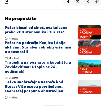
Ne propustite
Požar bjesni od sinoć, evakuisano
CRNA
preko 200 stanovnika i turista!
HRONIKA
SVIJET
1 Min Read
Požar na području Konjica i dalje
aktivan! Stambeni objekti više nisu
CRNA
u opasnosti!
HRONIKA
2 Min Read
Tragedija na poznatom kupalištu u
Zavidovićima: Utopio se 24-
CRNA
godišnjak!
HRONIKA
1 Min Read
Teška saobraćajna nesreća kod
Stoca: Više osoba povrijeđeno,
CRNA
saobraćaj potpuno obustavljen
HRONIKA
1 Min Read