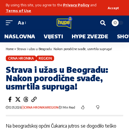
By using this site, you agree to the
Privacy Policy
and
Accept
Terms of Use
.
Aa
NASLOVNA
VIJESTI
HYPE ZVEZDE
SHO
Home
»
Strava i užas u Beogradu: Nakon porodične svađe, usmrtila supruga!
CRNA HRONIKA
REGION
Strava i užas u Beogradu:
Nakon porodične svađe,
usmrtila supruga!
12.05.2026
CRNA HRONIKA
REGION
1 Min Read
Na
beogradskoj
općini Čukarica jutros se dogodilo teško