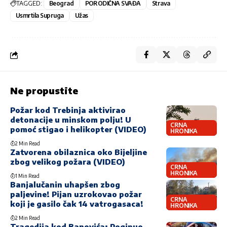
TAGGED:
Beograd
PORODIČNA SVAĐA
Strava
Usmrtila Supruga
Užas
Ne propustite
Požar kod Trebinja aktivirao
detonacije u minskom polju! U
CRNA
pomoć stigao i helikopter (VIDEO)
HRONIKA
2 Min Read
Zatvorena obilaznica oko Bijeljine
zbog velikog požara (VIDEO)
CRNA
HRONIKA
1 Min Read
Banjalučanin uhapšen zbog
paljevine! Pijan uzrokovao požar
CRNA
koji je gasilo čak 14 vatrogasaca!
HRONIKA
2 Min Read
Tragedija kod Banovića: Poginuo