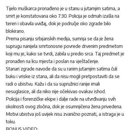
Tijelo muškarca pronađeno je u stanu u jutarnjim satima, a
smrt je konstatovana oko 7:30. Policija je odmah izašla na
teren i obavila uviđaj, dok je područje oko zgrade bilo
blokirano.
Prema pisanju srbijanskih medija, sumnja se da je žena
suprugu nanijela smrtonosne povrede drvenim predmetom
koji mu je, kako se tvrdi, zabila u predio srca. Taj predmet je
pronađen na licu mjesta i poslan na vještačenje.
Stanari zgrade navode da su u ranim jutarnjim satima čuli
buku i vriske iz stana, ali da nisu mogli pretpostaviti da se
radi o ubistvu. Kažu i da su supružnici ranije imali
nesuglasice, ali da niko nije očekivao ovakav ishod.
Policija i forenzičke ekipe i dalje rade na utvrđivanju svih
okolnosti ovog zločina, dok je osumnjičena žena privedena.
Motivi ubistva još uvijek nisu zvanično poznati, a istraga je u
toku.
BONUS VIDEO: