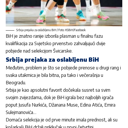
Srbija prejaka za oslabljenu BiH / Foto: KSBiH/Facebook
BiH je znatno ranije izborila plasman u finalnu fazu
kvalifikacija za Svjetsko prvenstvo zahvaljujući dvije
pobjede nad selekcijom Švicarske.
Srbija prejaka za oslabljenu BiH
Međutim, problem je što se pobjede prenose u drugi rang i
svaka utakmica je bila bitna, pa tako i večerašnja u
Beogradu.
Srbija je kao apsolutni favorit dočekala susret sa svim
svojim zvijezdama, dok je BiH igrala bez najboljih igrača
poput Jusufa Nurkića, Džanana Muse, Edina Atića, Emira
Sulejmanovića…
Domaća selekcija je od prve minute imala prednost, ali su
košarkaši BiH držali priključak u prvoj četvrtini.