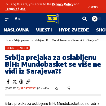
By using this site, you agree to the
Privacy Policy
and
Accept
Terms of Use
.
Aa
NASLOVNA
VIJESTI
HYPE ZVEZDE
SHO
Home
»
Srbija prejaka za oslabljenu BiH: Mundobasket se više ne vidi iz Sarajeva?!
SPORT
VESTI
Srbija prejaka za oslabljenu
BiH: Mundobasket se više ne
vidi iz Sarajeva?!
06.07.2026
SPORT
VESTI
3 Min Read
Srbija prejaka za oslabljenu BiH: Mundobasket se ne vidi iz