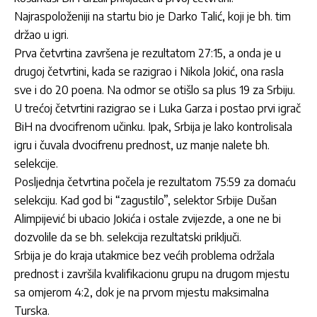
Najraspoloženiji na startu bio je Darko Talić, koji je bh. tim
držao u igri.
Prva četvrtina završena je rezultatom 27:15, a onda je u
drugoj četvrtini, kada se razigrao i Nikola Jokić, ona rasla
sve i do 20 poena. Na odmor se otišlo sa plus 19 za Srbiju.
U trećoj četvrtini razigrao se i Luka Garza i postao prvi igrač
BiH na dvocifrenom učinku. Ipak, Srbija je lako kontrolisala
igru i čuvala dvocifrenu prednost, uz manje nalete bh.
selekcije.
Posljednja četvrtina počela je rezultatom 75:59 za domaću
selekciju. Kad god bi “zagustilo”, selektor Srbije Dušan
Alimpijević bi ubacio Jokića i ostale zvijezde, a one ne bi
dozvolile da se bh. selekcija rezultatski priključi.
Srbija je do kraja utakmice bez većih problema održala
prednost i završila kvalifikacionu grupu na drugom mjestu
sa omjerom 4:2, dok je na prvom mjestu maksimalna
Turska.