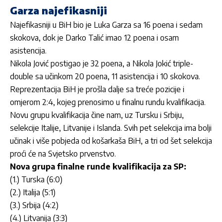
Garza najefikasniji
Najefikasniji u BiH bio je Luka Garza sa 16 poena i sedam
skokova, dok je Darko Talić imao 12 poena i osam
asistencija.
Nikola Jović postigao je 32 poena, a Nikola Jokić triple-
double sa učinkom 20 poena, 11 asistencija i 10 skokova.
Reprezentacija BiH je prošla dalje sa treće pozicije i
omjerom 2:4, kojeg prenosimo u finalnu rundu kvalifikacija.
Novu grupu kvalifikacija čine nam, uz Tursku i Srbiju,
selekcije Italije, Litvanije i Islanda. Svih pet selekcija ima bolji
učinak i više pobjeda od košarkaša BiH, a tri od šet selekcija
proći će na Svjetsko prvenstvo.
Nova grupa finalne runde kvalifikacija za SP:
(1.) Turska (6:0)
(2.) Italija (5:1)
(3.) Srbija (4:2)
(4.) Litvanija (3:3)