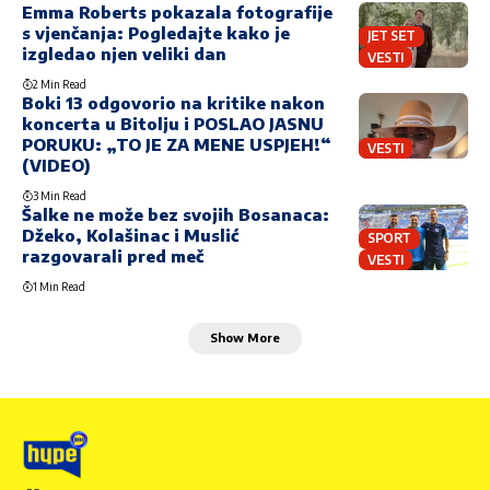
Emma Roberts pokazala fotografije
s vjenčanja: Pogledajte kako je
JET SET
izgledao njen veliki dan
VESTI
2 Min Read
Boki 13 odgovorio na kritike nakon
koncerta u Bitolju i POSLAO JASNU
PORUKU: „TO JE ZA MENE USPJEH!“
VESTI
(VIDEO)
3 Min Read
Šalke ne može bez svojih Bosanaca:
Džeko, Kolašinac i Muslić
SPORT
razgovarali pred meč
VESTI
1 Min Read
Show More