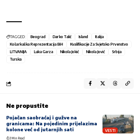
TAGGED:
Beograd
Darko Talić
Island
Italija
Košarkaška Reprezentacija BiH
Kvalifikacije Za Svjetsko Prvenstvo
LITVANIJA
Luka Garza
Nikola Jokić
Nikola Jović
Srbija
Turska
Ne propustite
Pojačan saobraćaj i gužve na
granicama: Na pojedinim prijelazima
kolone već od jutarnjih sati
VESTI
3 Min Read