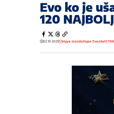
Evo ko je u
120 NAJBOLJ
02.10.2025
Hype zvezde
Hype Zvezde
ISTA