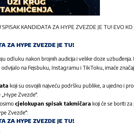
N! SPISAK KANDIDATA ZA HYPE ZVEZDE JE TU! EVO KO 
A ZA HYPE ZVEZDE JE TU!
voju odluku nakon brojnih audicija i velike doze uzbuđenja.
se odvijalo na Fejsbuku, Instagramu i TikToku, imaće značaja
ata
koji su osvojili najveću podršku publike, a ujedno i proš
 „
Hype Zvezde“.
nosimo
cjelokupan spisak takmičara
koji će se boriti z
ype Zvezde“:
A ZA HYPE ZVEZDE JE TU!
Ć