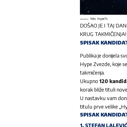
foto: HypeTv
DOŠAO JE I TAJ DA
KRUG TAKMIČENJA!
SPISAK KANDIDAT
Publika je donijela s
Hype Zvezde
, koje 
takmičenja.
Ukupno
120 kandid
korak bliže tituli nove
U nastavku vam do
titulu prve velike „H
SPISAK KANDIDAT
1. STEFAN LALEVI