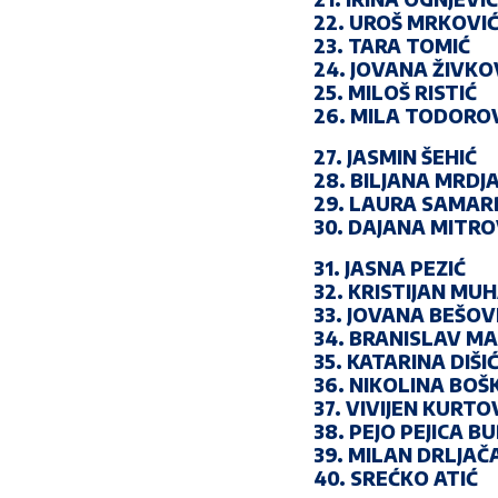
22. UROŠ MRKOVI
23. TARA TOMIĆ
24. JOVANA ŽIVKO
25. MILOŠ RISTIĆ
26. MILA TODORO
27. JASMIN ŠEHIĆ
28. BILJANA MRDJ
29. LAURA SAMAR
30. DAJANA MITRO
31. JASNA PEZIĆ
32. KRISTIJAN M
33. JOVANA BEŠOV
34. BRANISLAV M
35. KATARINA DIŠI
36. NIKOLINA BOŠ
37. VIVIJEN KURTO
38. PEJO PEJICA B
39. MILAN DRLJAČ
40. SREĆKO ATIĆ