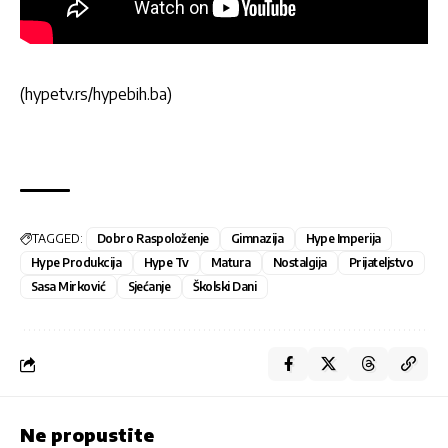
(hypetv.rs/hypebih.ba)
TAGGED:
Dobro Raspoloženje
Gimnazija
Hype Imperija
Hype Produkcija
Hype Tv
Matura
Nostalgija
Prijateljstvo
Sasa Mirković
Sjećanje
Školski Dani
Ne propustite