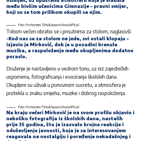
među bivšim učenicima Gimnazije – pravni smijer,
koji su se tom prilikom okupili sa njim.
Foto: Printscreen Tiktok/sasamirkovicofficial
Tokom večeri obratio se i prisutnima za stolom, naglasivši:
-Kod nas se za stolom ne jede, svi ostali klopaju –
izjavio je Mirković, dok je u pozadini krenula
muzika, a raspoloženje među okupljenima dodatno
poraslo.
Druženje je nastavljeno u vedrom tonu, uz niz zajedničkih
uspomena, fotografisanja i evociranja školskih dana.
Okupljeni su uživali u ponovnom susretu, a atmosfera je
protekla u znaku smijeha, muzike i dobrog raspoloženja.
Foto: Printscreen Tiktok/sasamirkovicofficial
Na kraju večeri Mirković je na svom profilu objavio i
nekoliko fotografija iz školskih dana, nastalih
prije 35 godina, što je izazvalo brojne reakcije i
oduševljenje javnosti, koja je sa interesovanjem
reagovala na nostalgiju i poređenje nekadašnjeg i