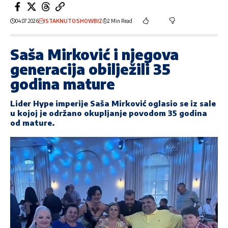
04.07.2026
ISTAKNUTO
SHOWBIZ
2 Min Read
Saša Mirković i njegova
generacija obilježili 35
godina mature
Lider Hype imperije
Saša Mirković
oglasio se iz sale
u kojoj je održano okupljanje povodom 35 godina
od mature.