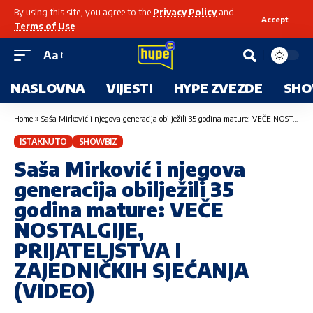
By using this site, you agree to the
Privacy Policy
and
Accept
Terms of Use
.
Aa
NASLOVNA
VIJESTI
HYPE ZVEZDE
SHO
Home
»
Saša Mirković i njegova generacija obilježili 35 godina mature: VEČE NOSTALGIJE, PRIJATELJSTVA I ZAJEDNIČKIH SJEĆANJA (VIDEO)
ISTAKNUTO
SHOWBIZ
Saša Mirković i njegova
generacija obilježili 35
godina mature: VEČE
NOSTALGIJE,
PRIJATELJSTVA I
ZAJEDNIČKIH SJEĆANJA
(VIDEO)