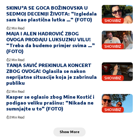
SKINU*A SE GOCA BOŽINOVSKA U
SEDMOJ DECENIJI ŽIVOTA: “Izgledala
sam kao plastična lutka …“ (FOTO)
SHOWBIZ
2 Min Read
MAJA I ALEN HADROVIĆ ZBOG
OVOGA PRODAJU LUKSUZNU VILU!
“Treba da budemo primjer svima …”
SHOWBIZ
(FOTO)
2 Min Read
TANJA SAVIĆ PREKINULA KONCERT
ZBOG OVOGA! Oglasila se nakon
neprijatne situacije koja je zabrinula
SHOWBIZ
publiku
2 Min Read
Kasper se oglasio zbog Mine Kostić i
podigao veliku prašinu: “Nikada ne
sumnjajte u to” (FOTO)
SHOWBIZ
3 Min Read
Show More