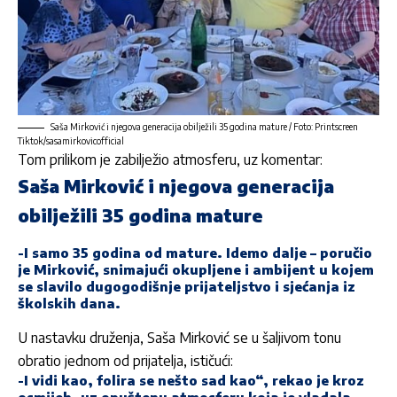
Saša Mirković i njegova generacija obilježili 35 godina mature / Foto: Printscreen
Tiktok/sasamirkovicofficial
Tom prilikom je zabilježio atmosferu, uz komentar:
Saša Mirković i njegova generacija
obilježili 35 godina mature
-I samo 35 godina od mature. Idemo dalje – poručio
je Mirković, snimajući okupljene i ambijent u kojem
se slavilo dugogodišnje prijateljstvo i sjećanja iz
školskih dana.
U nastavku druženja, Saša Mirković se u šaljivom tonu
obratio jednom od prijatelja, ističući:
-I vidi kao, folira se nešto sad kao“, rekao je kroz
osmijeh, uz opuštenu atmosferu koja je vladala