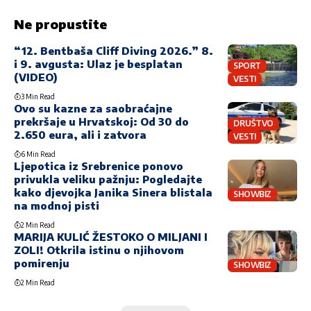
Ne propustite
“12. Bentbaša Cliff Diving 2026.” 8.
i 9. avgusta: Ulaz je besplatan
SPORT
(VIDEO)
VESTI
3 Min Read
Ovo su kazne za saobraćajne
prekršaje u Hrvatskoj: Od 30 do
DRUŠTVO
2.650 eura, ali i zatvora
VESTI
6 Min Read
Ljepotica iz Srebrenice ponovo
privukla veliku pažnju: Pogledajte
kako djevojka Janika Sinera blistala
SHOWBIZ
na modnoj pisti
2 Min Read
MARIJA KULIĆ ŽESTOKO O MILJANI I
ZOLI! Otkrila istinu o njihovom
pomirenju
SHOWBIZ
2 Min Read