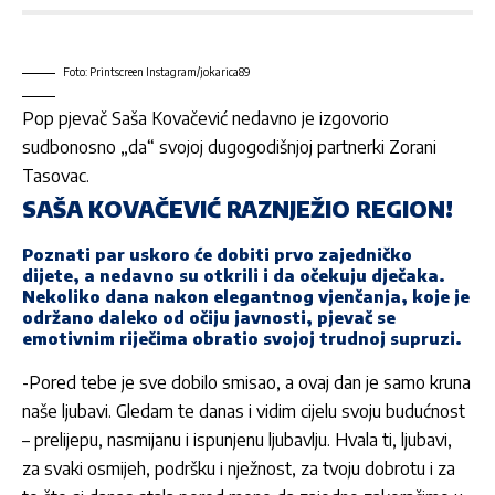
Foto: Printscreen Instagram/jokarica89
Pop pjevač
Saša Kovačević
nedavno je izgovorio
sudbonosno „da“ svojoj dugogodišnjoj partnerki
Zorani
Tasovac
.
SAŠA KOVAČEVIĆ RAZNJEŽIO REGION!
Poznati par uskoro će dobiti prvo zajedničko
dijete, a nedavno su otkrili i da očekuju dječaka.
Nekoliko dana nakon elegantnog vjenčanja, koje je
održano daleko od očiju javnosti, pjevač se
emotivnim riječima obratio svojoj trudnoj supruzi.
-Pored tebe je sve dobilo smisao, a ovaj dan je samo kruna
naše ljubavi. Gledam te danas i vidim cijelu svoju budućnost
– prelijepu, nasmijanu i ispunjenu ljubavlju. Hvala ti, ljubavi,
za svaki osmijeh, podršku i nježnost, za tvoju dobrotu i za