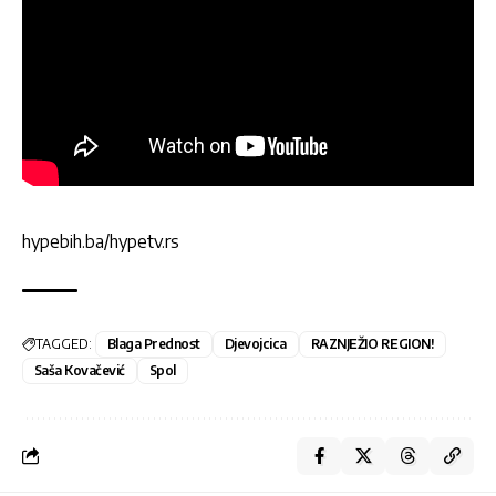
hypebih.ba/hypetv.rs
TAGGED:
Blaga Prednost
Djevojcica
RAZNJEŽIO REGION!
Saša Kovačević
Spol