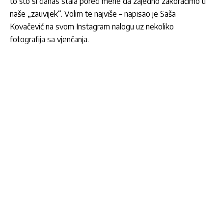
to što si danas stala pored mene da zajedno zakoračimo u
naše „zauvijek“. Volim te najviše – napisao je
Saša
Kovačević
na svom Instagram nalogu uz nekoliko
fotografija sa vjenčanja.