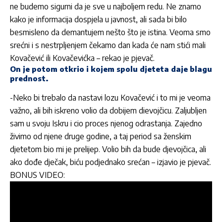
ne budemo sigurni da je sve u najboljem redu. Ne znamo
kako je informacija dospjela u javnost, ali sada bi bilo
besmisleno da demantujem nešto što je istina. Veoma smo
srećni i s nestrpljenjem čekamo dan kada će nam stići mali
Kovačević ili Kovačevićka – rekao je pjevač.
On je potom otkrio i kojem spolu djeteta daje blagu
prednost.
-Neko bi trebalo da nastavi lozu Kovačević i to mi je veoma
važno, ali bih iskreno volio da dobijem dievojčicu. Zaljubljen
sam u svoju Iskru i cio proces njenog odrastanja. Zajedno
živimo od njene druge godine, a taj period sa ženskim
djetetom bio mi je prelijep. Volio bih da bude djevojčica, ali
ako dođe dječak, biću podjednako srećan – izjavio je pjevač.
BONUS VIDEO: