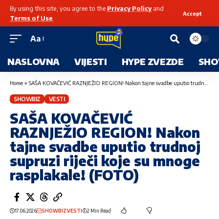
By using this site, you agree to the
Privacy Policy
and
Accept
Terms of Use
.
Aa
NASLOVNA
VIJESTI
HYPE ZVEZDE
SHO
Home
»
SAŠA KOVAČEVIĆ RAZNJEŽIO REGION! Nakon tajne svadbe uputio trudnoj supruzi riječi koje su mnoge rasplakale! (FOTO)
SHOWBIZ
VESTI
SAŠA KOVAČEVIĆ
RAZNJEŽIO REGION! Nakon
tajne svadbe uputio trudnoj
supruzi riječi koje su mnoge
rasplakale! (FOTO)
17.06.2026
SHOWBIZ
VESTI
2 Min Read