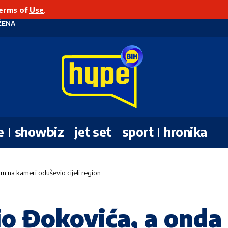
erms of Use
.
ŽENA
e
showbiz
jet set
sport
hronika
m na kameri oduševio cijeli region
io Đokovića, a onda