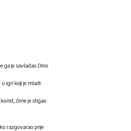
e ga je savladao Dino
u igri koji je mladi
korist, čime je stigao
tko razgovarao prije