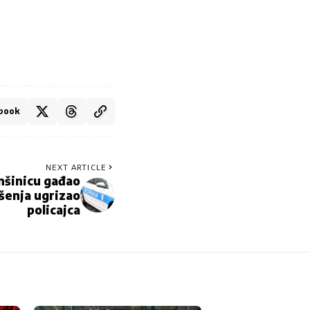
book
NEXT ARTICLE
mšinicu gađao
šenja ugrizao
policajca