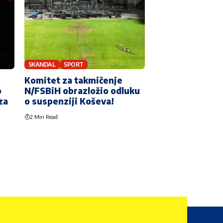
SKANDAL
SPORT
Komitet za takmičenje
o
N/FSBiH obrazložio odluku
za
o suspenziji Koševa!
2 Min Read