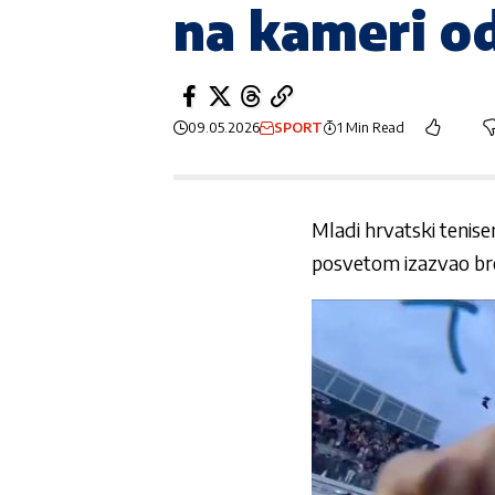
na kameri od
09.05.2026
SPORT
1 Min Read
Mladi hrvatski tenise
posvetom izazvao bro