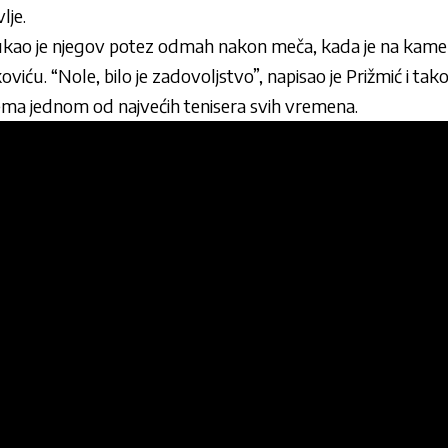
lje.
kao je njegov potez odmah nakon meča, kada je na kame
ću. “Nole, bilo je zadovoljstvo”, napisao je Prižmić i ta
ema jednom od najvećih tenisera svih vremena.