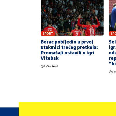
SPORT
SP
Borac pobijedio u prvoj
Sel
utakmici trećeg pretkola:
igr
Promašaji ostavili u igri
oda
Vitebsk
rep
“bi
3 Min Read
2 M