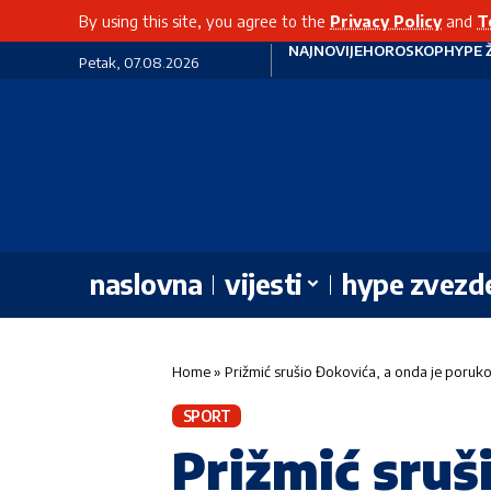
By using this site, you agree to the
Privacy Policy
and
T
NAJNOVIJE
HOROSKOP
HYPE 
Petak, 07.08.2026
naslovna
vijesti
hype zvezd
Home
»
Prižmić srušio Đokovića, a onda je poruko
SPORT
Prižmić sruš