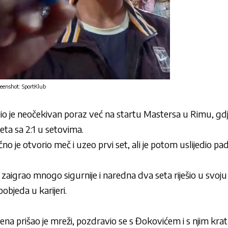
reenshot: SportKlub
o je neočekivan poraz već na startu Mastersa u Rimu, gdj
ta sa 2:1 u setovima.
čno je otvorio meč i uzeo prvi set, ali je potom uslijedio pad 
zaigrao mnogo sigurnije i naredna dva seta riješio u svoju 
objeda u karijeri.
oena prišao je mreži, pozdravio se s Đokovićem i s njim kra