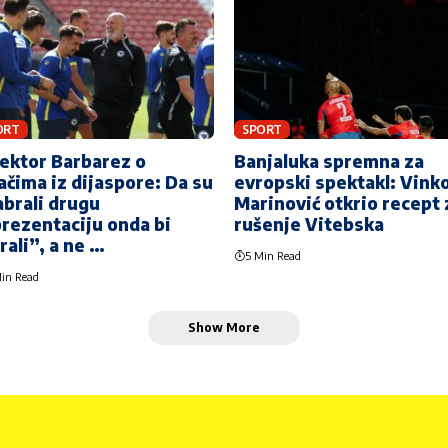
ORT
SPORT
ektor Barbarez o
Banjaluka spremna za
ačima iz dijaspore: Da su
evropski spektakl: Vink
brali drugu
Marinović otkrio recept 
rezentaciju onda bi
rušenje Vitebska
rali”, a ne …
5 Min Read
in Read
Show More