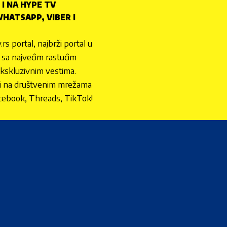
 I NA HYPE TV
HATSAPP, VIBER I
.rs portal, najbrži portal u
nu sa najvećim rastućim
ekskluzivnim vestima.
 i na društvenim mrežama
cebook, Threads, TikTok!