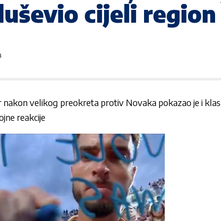
uševio cijeli region
r nakon velikog preokreta protiv Novaka pokazao je i kla
jne reakcije