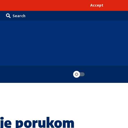
Accept
Search
 je porukom