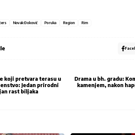
ters
Novak Đoković
Poruka
Region
Rim
le
Face
je koji pretvara terasu u
Drama u bh. gradu: Ko
enstvo: Jedan prirodni
kamenjem, nakon hap
jan rast biljaka