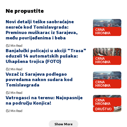
Ne propustite
Novi detalji teške saobraćajne
nesreće kod Tomislavgrada:
CRNA
Preminuo muškarac iz Sarajeva,
HRONIKA
među povrijeđenima i beba
2 Min Read
Banjalučki policajci u akciji “Trasa”
oduzeli 14 automatskih pušaka:
CRNA
Uhapšena trojica (FOTO)
HRONIKA
2 Min Read
Vozač iz Sarajeva podlegao
povredama nakon sudara kod
CRNA
Tomislavgrada
HRONIKA
2 Min Read
Vatrogasci na terenu: Najopasnije
CRNA
na području Konjica!
HRONIKA
DRUŠTVO
2 Min Read
Show More