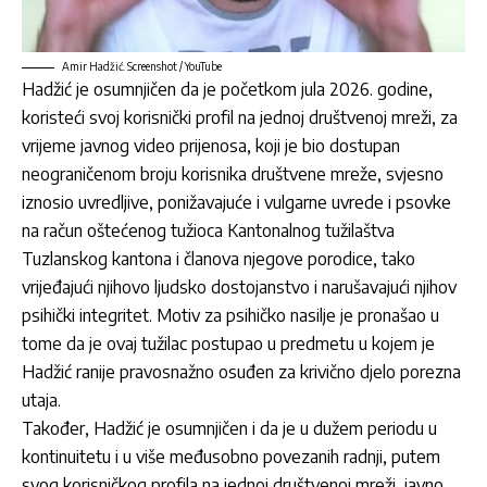
Amir Hadžić. Screenshot / YouTube
Hadžić je osumnjičen da je početkom jula 2026. godine,
koristeći svoj korisnički profil na jednoj društvenoj mreži, za
vrijeme javnog video prijenosa, koji je bio dostupan
neograničenom broju korisnika društvene mreže, svjesno
iznosio uvredljive, ponižavajuće i vulgarne uvrede i psovke
na račun oštećenog tužioca Kantonalnog tužilaštva
Tuzlanskog kantona i članova njegove porodice, tako
vrijeđajući njihovo ljudsko dostojanstvo i narušavajući njihov
psihički integritet. Motiv za psihičko nasilje je pronašao u
tome da je ovaj tužilac postupao u predmetu u kojem je
Hadžić ranije pravosnažno osuđen za krivično djelo porezna
utaja.
Također, Hadžić je osumnjičen i da je u dužem periodu u
kontinuitetu i u više međusobno povezanih radnji, putem
svog korisničkog profila na jednoj društvenoj mreži, javno