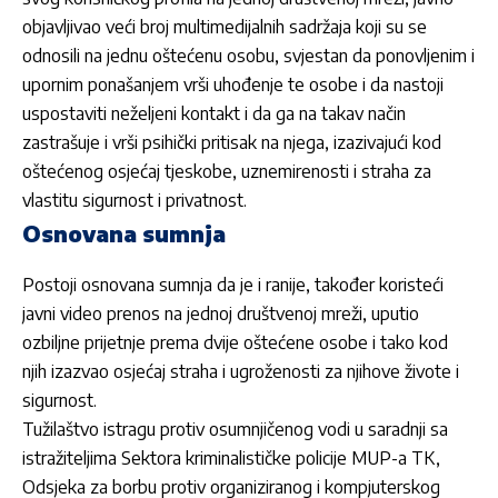
objavljivao veći broj multimedijalnih sadržaja koji su se
odnosili na jednu oštećenu osobu, svjestan da ponovljenim i
upornim ponašanjem vrši uhođenje te osobe i da nastoji
uspostaviti neželjeni kontakt i da ga na takav način
zastrašuje i vrši psihički pritisak na njega, izazivajući kod
oštećenog osjećaj tjeskobe, uznemirenosti i straha za
vlastitu sigurnost i privatnost.
Osnovana sumnja
Postoji osnovana sumnja da je i ranije, također koristeći
javni video prenos na jednoj društvenoj mreži, uputio
ozbiljne prijetnje prema dvije oštećene osobe i tako kod
njih izazvao osjećaj straha i ugroženosti za njihove živote i
sigurnost.
Tužilaštvo istragu protiv osumnjičenog vodi u saradnji sa
istražiteljima Sektora kriminalističke policije MUP-a TK,
Odsjeka za borbu protiv organiziranog i kompjuterskog