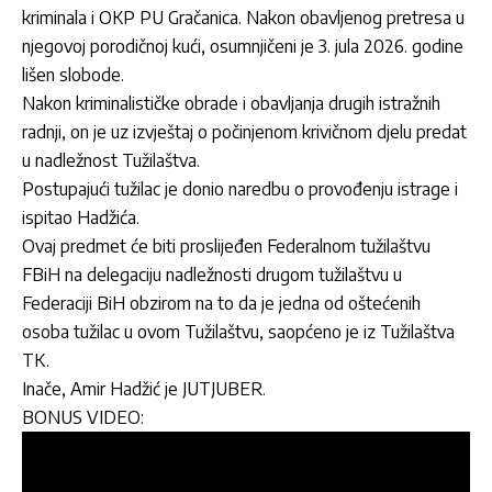
kriminala i OKP PU Gračanica. Nakon obavljenog pretresa u
njegovoj porodičnoj kući, osumnjičeni je 3. jula 2026. godine
lišen slobode.
Nakon kriminalističke obrade i obavljanja drugih istražnih
radnji, on je uz izvještaj o počinjenom krivičnom djelu predat
u nadležnost Tužilaštva.
Postupajući tužilac je donio naredbu o provođenju istrage i
ispitao Hadžića.
Ovaj predmet će biti proslijeđen Federalnom tužilaštvu
FBiH na delegaciju nadležnosti drugom tužilaštvu u
Federaciji BiH obzirom na to da je jedna od oštećenih
osoba tužilac u ovom Tužilaštvu, saopćeno je iz Tužilaštva
TK.
Inače, Amir Hadžić je JUTJUBER.
BONUS VIDEO: