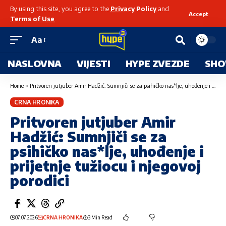
By using this site, you agree to the
Privacy Policy
and
Accept
Terms of Use
.
Aa
NASLOVNA
VIJESTI
HYPE ZVEZDE
SHO
Home
»
Pritvoren jutjuber Amir Hadžić: Sumnjiči se za psihičko nas*lje, uhođenje i prijetnje tužiocu i njegovoj porodici
CRNA HRONIKA
Pritvoren jutjuber Amir
Hadžić: Sumnjiči se za
psihičko nas*lje, uhođenje i
prijetnje tužiocu i njegovoj
porodici
07.07.2026
CRNA HRONIKA
3 Min Read