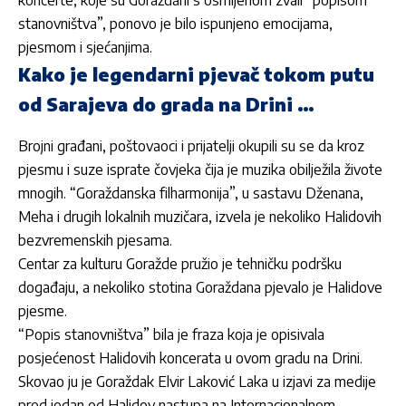
koncerte, koje su Goraždani s osmijehom zvali “popisom
stanovništva”, ponovo je bilo ispunjeno emocijama,
pjesmom i sjećanjima.
Kako je legendarni pjevač tokom putu
od Sarajeva do grada na Drini …
Brojni građani, poštovaoci i prijatelji okupili su se da kroz
pjesmu i suze isprate čovjeka čija je muzika obilježila živote
mnogih. “Goraždanska filharmonija”, u sastavu Dženana,
Meha i drugih lokalnih muzičara, izvela je nekoliko Halidovih
bezvremenskih pjesama.
Centar za kulturu Goražde pružio je tehničku podršku
događaju, a nekoliko stotina Goraždana pjevalo je Halidove
pjesme.
“Popis stanovništva” bila je fraza koja je opisivala
posjećenost Halidovih koncerata u ovom gradu na Drini.
Skovao ju je Goraždak Elvir Laković Laka u izjavi za medije
pred jedan od Halidov nastupa na Internacionalnom