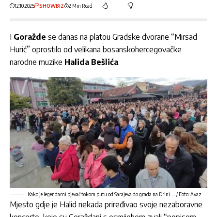
12.10.2025
SHOWBIZ
2 Min Read
I
Goražde
se danas na platou Gradske dvorane “Mirsad
Hurić” oprostilo od velikana bosanskohercegovačke
narodne muzike
Halida Bešlića
.
Kako je legendarni pjevač tokom putu od Sarajeva do grada na Drini … / Foto: Avaz
Mjesto gdje je Halid nekada priređivao svoje nezaboravne