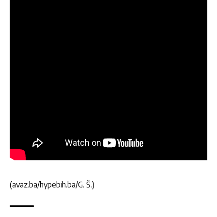
(avaz.ba/hypebih.ba/G. Š.)