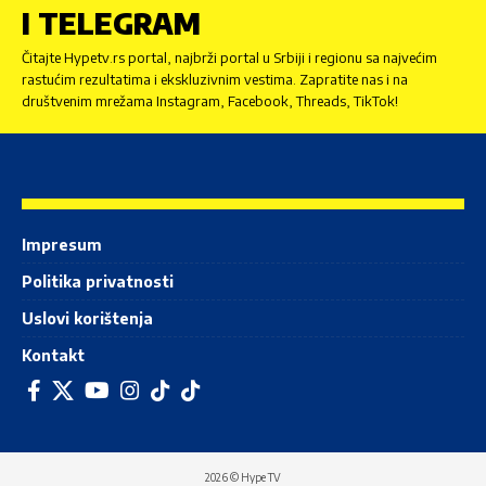
I TELEGRAM
Čitajte Hypetv.rs portal, najbrži portal u Srbiji i regionu sa najvećim
rastućim rezultatima i ekskluzivnim vestima. Zapratite nas i na
društvenim mrežama Instagram, Facebook, Threads, TikTok!
Impresum
Politika privatnosti
Uslovi korištenja
Kontakt
2026 © Hype TV