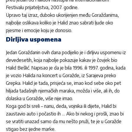
Festivalu prijateljstva, 2007. godine.
Upravo taj izraz, duboko ukorijenjen među Goraždanima,
najbolje oslikava koliko je Halid znao sabrati ljude oko
pjesme i emocije koju je donosio.
Dirljiva uspomena
Jedan Goraždanin ovih dana podijelio je i dirljivu uspomenu iz
devedesetih, koja najbolje pokazuje kakav je čovjek bio
Halid Bešlić. Napisao je da je bila 1996. ili 1997. godina, kada
je vozio Halida na koncert u Goražde, iz Sarajeva preko
Grepka. Halid je tada, prisjeća se, imao kod sebe oko pet
hiljada tadašnjih njemačkih maraka, možda i više, ali ih, do
dolaska u Goražde, više nije imao.
Koga god bi sreli – nanu, deda, vojnika ili dijete, Halid bi
zaustavio auto i počastio ih … Ako bi nekog i prošli, znao bi
se vratiti unazad samo da mu nešto pruži, te je u Goražde
stigao bez ijedne marke.