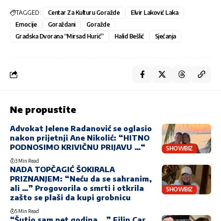
TAGGED:
Centar Za Kulturu Goražde
Elvir Laković Laka
Emocije
Goraždani
Goražde
Gradska Dvorana “Mirsad Hurić”
Halid Bešlić
Sjećanja
Ne propustite
Advokat Jelene Radanović se oglasio
nakon prijetnji Ane Nikolić: “HITNO
PODNOSIMO KRIVIČNU PRIJAVU …“
SHOWBIZ
3 Min Read
NADA TOPČAGIĆ ŠOKIRALA
PRIZNANJEM: “Neću da se sahranim,
ali …” Progovorila o smrti i otkrila
SHOWBIZ
zašto se plaši da kupi grobnicu
5 Min Read
“Šutio sam pet godina …” Filip Car