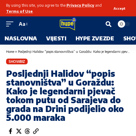
By using this site, you agree to the
Privacy Policy
and
Accept
Terms of Use
.
Aa
NASLOVNA
VIJESTI
HYPE ZVEZDE
SHO
Home
»
Posljednji Halidov “popis stanovništva” u Goraždu: Kako je legendarni pjevač tokom putu od Sarajeva do grada na Drini podijelio oko 5.000 maraka
SHOWBIZ
Posljednji Halidov “popis
stanovništva” u Goraždu:
Kako je legendarni pjevač
tokom putu od Sarajeva do
grada na Drini podijelio oko
5.000 maraka