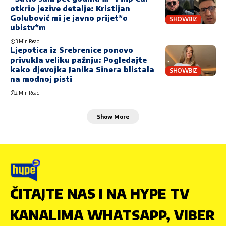
otkrio jezive detalje: Kristijan
Golubović mi je javno prijet*o
SHOWBIZ
ubistv*m
3 Min Read
Ljepotica iz Srebrenice ponovo
privukla veliku pažnju: Pogledajte
kako djevojka Janika Sinera blistala
SHOWBIZ
na modnoj pisti
2 Min Read
Show More
ČITAJTE NAS I NA HYPE TV
KANALIMA WHATSAPP, VIBER