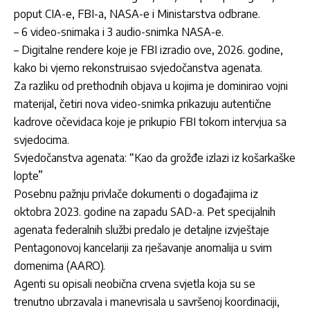
poput CIA-e, FBI-a, NASA-e i Ministarstva odbrane.
– 6 video-snimaka i 3 audio-snimka NASA-e.
– Digitalne rendere koje je FBI izradio ove, 2026. godine,
kako bi vjerno rekonstruisao svjedočanstva agenata.
Za razliku od prethodnih objava u kojima je dominirao vojni
materijal, četiri nova video-snimka prikazuju autentične
kadrove očevidaca koje je prikupio FBI tokom intervjua sa
svjedocima.
Svjedočanstva agenata: “Kao da grožđe izlazi iz košarkaške
lopte”
Posebnu pažnju privlače dokumenti o događajima iz
oktobra 2023. godine na zapadu SAD-a. Pet specijalnih
agenata federalnih službi predalo je detaljne izvještaje
Pentagonovoj kancelariji za rješavanje anomalija u svim
domenima (AARO).
Agenti su opisali neobična crvena svjetla koja su se
trenutno ubrzavala i manevrisala u savršenoj koordinaciji,