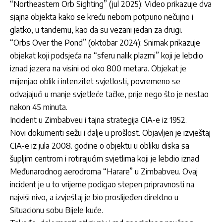
“Northeastern Orb Sighting” (jul 2025): Video prikazuje dva
sjajna objekta kako se kreću nebom potpuno nečujno i
glatko, u tandemu, kao da su vezani jedan za drugi.
“Orbs Over the Pond” (oktobar 2024): Snimak prikazuje
objekat koji podsjeća na “sferu nalik plazmi” koji je lebdio
iznad jezera na visini od oko 800 metara. Objekat je
mijenjao oblik i intenzitet svjetlosti, povremeno se
odvajajući u manje svjetleće tačke, prije nego što je nestao
nakon 45 minuta.
Incident u Zimbabveu i tajna strategija CIA-e iz 1952.
Novi dokumenti sežu i dalje u prošlost. Objavljen je izvještaj
CIA-e iz jula 2008. godine o objektu u obliku diska sa
šupljim centrom i rotirajućim svjetlima koji je lebdio iznad
Međunarodnog aerodroma “Harare” u Zimbabveu. Ovaj
incident je u to vrijeme podigao stepen pripravnosti na
najviši nivo, a izvještaj je bio proslijeđen direktno u
Situacionu sobu Bijele kuće.