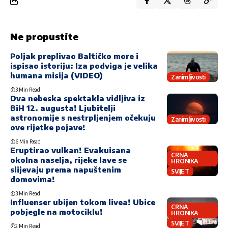
Ne propustite
Poljak preplivao Baltičko more i
ispisao istoriju: Iza podviga je velika
humana misija (VIDEO)
Zanimljivosti
3 Min Read
Dva nebeska spektakla vidljiva iz
BiH 12. augusta! Ljubitelji
astronomije s nestrpljenjem očekuju
Zanimljivosti
ove rijetke pojave!
6 Min Read
Eruptirao vulkan! Evakuisana
CRNA
okolna naselja, rijeke lave se
HRONIKA
slijevaju prema napuštenim
SVIJET
domovima!
3 Min Read
Influenser ubijen tokom livea! Ubice
CRNA
pobjegle na motociklu!
HRONIKA
SVIJET
2 Min Read