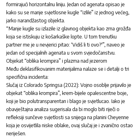
formirajući horizontalnu liniju. Jedan od agenata opisao je
kako su se manje svjetlosne kugle “izlile” iz jednog većeg,
jarko narandžastog objekta.
“Manje kugle su izlazile iz glavnog objekta kao zrna grožđa
koja se istiskuju iz košarkaške lopte. U tom trenutku
partner me je u nevjerici pitao: ‘Vidiš li ti ovo?'”, naveo je
jedan od specijalnih agenata u svom svjedočanstvu.
Objekat “oblika krompira” i plazma nad jezerom
Među deklasifikovanim materijalima nalaze se i detalji o tri
specifična incidenta:
Slučaj iz Colorado Springsa (2022): Vojno osoblje prijavilo je
objekat “oblika krompira”, krem-bijele opalescentne boje,
koji je bio polutransparentan i blago je svjetlucao. Iako je
obavještajna analiza sugerisala da bi moglo biti riječi o
refleksiji sunčeve svjetlosti sa snijega na planini Cheyenne
koja je osvijetlila niske oblake, ovaj slučaj je i zvanično ostao
neriješen.