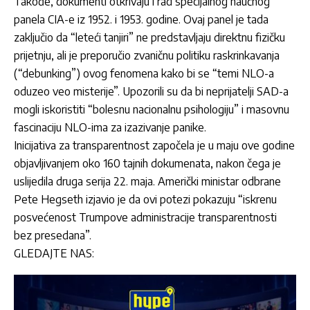
Takođe, dokumenti otkrivaju i rad specijalnog naučnog
panela CIA-e iz 1952. i 1953. godine. Ovaj panel je tada
zaključio da “leteći tanjiri” ne predstavljaju direktnu fizičku
prijetnju, ali je preporučio zvaničnu politiku raskrinkavanja
(“debunking”) ovog fenomena kako bi se “temi NLO-a
oduzeo veo misterije”. Upozorili su da bi neprijatelji SAD-a
mogli iskoristiti “bolesnu nacionalnu psihologiju” i masovnu
fascinaciju NLO-ima za izazivanje panike.
Inicijativa za transparentnost započela je u maju ove godine
objavljivanjem oko 160 tajnih dokumenata, nakon čega je
uslijedila druga serija 22. maja. Američki ministar odbrane
Pete Hegseth izjavio je da ovi potezi pokazuju “iskrenu
posvećenost Trumpove administracije transparentnosti
bez presedana”.
GLEDAJTE NAS: