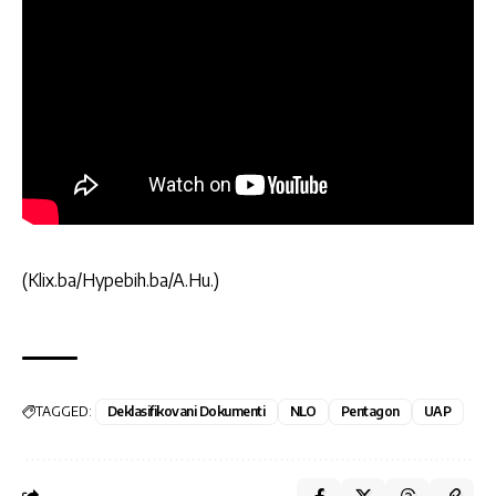
(Klix.ba/Hypebih.ba/A.Hu.)
TAGGED:
Deklasifikovani Dokumenti
NLO
Pentagon
UAP