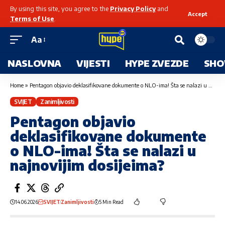
By using this site, you agree to the
Privacy Policy
and
Accept
Terms of Use
.
Aa
NASLOVNA
VIJESTI
HYPE ZVEZDE
SHO
Home
»
Pentagon objavio deklasifikovane dokumente o NLO-ima! Šta se nalazi u najnovijim dosijeima?
SVIJET
Zanimljivosti
Pentagon objavio
deklasifikovane dokumente
o NLO-ima! Šta se nalazi u
najnovijim dosijeima?
14.06.2026
SVIJET
Zanimljivosti
5 Min Read