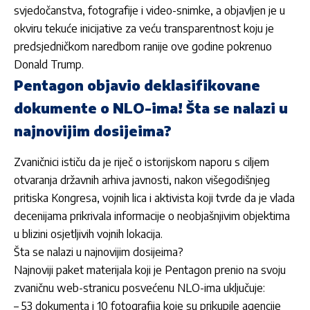
svjedočanstva, fotografije i video-snimke, a objavljen je u
okviru tekuće inicijative za veću transparentnost koju je
predsjedničkom naredbom ranije ove godine pokrenuo
Donald Trump.
Pentagon objavio deklasifikovane
dokumente o NLO-ima! Šta se nalazi u
najnovijim dosijeima?
Zvaničnici ističu da je riječ o istorijskom naporu s ciljem
otvaranja državnih arhiva javnosti, nakon višegodišnjeg
pritiska Kongresa, vojnih lica i aktivista koji tvrde da je vlada
decenijama prikrivala informacije o neobjašnjivim objektima
u blizini osjetljivih vojnih lokacija.
Šta se nalazi u najnovijim dosijeima?
Najnoviji paket materijala koji je Pentagon prenio na svoju
zvaničnu web-stranicu posvećenu NLO-ima uključuje:
– 53 dokumenta i 10 fotografija koje su prikupile agencije