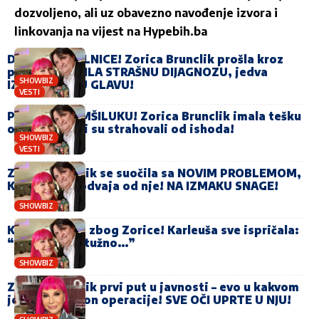
dozvoljeno, ali uz obavezno navođenje izvora i
linkovanja na vijest na
Hypebih.ba
DRAMA IZ BOLNICE! Zorica Brunclik prošla kroz
pakao, OTKRILA STRAŠNU DIJAGNOZU, jedva
SHOWBIZ
IZVUKLA ŽIVU GLAVU!
VESTI
PANIKA U KOMŠILUKU! Zorica Brunclik imala tešku
operaciju, svi su strahovali od ishoda!
SHOWBIZ
VESTI
Zorica Brunclik se suočila sa NOVIM PROBLEMOM,
Kemiš se ne odvaja od nje! NA IZMAKU SNAGE!
SHOWBIZ
Kemiš plakao zbog Zorice! Karleuša sve ispričala:
“Bilo je jako tužno…”
SHOWBIZ
Zorica Brunclik prvi put u javnosti – evo u kakvom
je stanju nakon operacije! SVE OČI UPRTE U NJU!