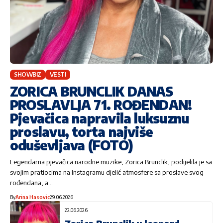
SHOWBIZ
VESTI
ZORICA BRUNCLIK DANAS
PROSLAVLJA 71. ROĐENDAN!
Pjevačica napravila luksuznu
proslavu, torta najviše
oduševljava (FOTO)
Legendarna pjevačica narodne muzike, Zorica Brunclik, podijelila je sa
svojim pratiocima na Instagramu djelić atmosfere sa proslave svog
rođendana, a…
By
Arina Hasovic
29.06.2026
22.06.2026