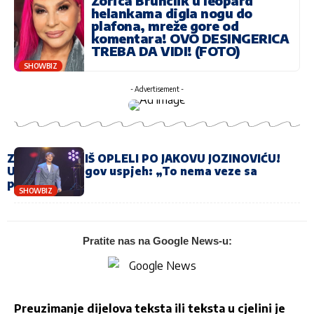
Zorica Brunclik u leopard
helankama digla nogu do
plafona, mreže gore od
komentara! OVO DESINGERICA
TREBA DA VIDI! (FOTO)
SHOWBIZ
- Advertisement -
ZORICA I KEMIŠ OPLELI PO JAKOVU JOZINOVIĆU!
Udarili na njegov uspjeh: „To nema veze sa
pjevanjem!“
SHOWBIZ
Pratite nas na Google News-u:
Preuzimanje dijelova teksta ili teksta u cjelini je