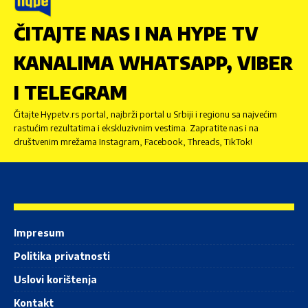
ČITAJTE NAS I NA HYPE TV
KANALIMA WHATSAPP, VIBER
I TELEGRAM
Čitajte Hypetv.rs portal, najbrži portal u Srbiji i regionu sa najvećim
rastućim rezultatima i ekskluzivnim vestima. Zapratite nas i na
društvenim mrežama Instagram, Facebook, Threads, TikTok!
Impresum
Politika privatnosti
Uslovi korištenja
Kontakt