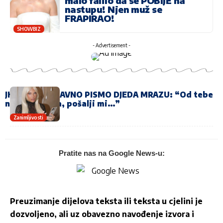
malo falilo da se POBIJE na
nastupu! Njen muž se
FRAPIRAO!
SHOWBIZ
- Advertisement -
JK NAPISALA JAVNO PISMO DJEDA MRAZU: “Od tebe
ne želim ništa, pošalji mi…”
Zanimljivosti
Pratite nas na Google News-u:
Preuzimanje dijelova teksta ili teksta u cjelini je
dozvoljeno, ali uz obavezno navođenje izvora i