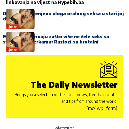
linkovanja na vijest na
Hypebih.ba
Da li je potcijenjena uloga oralnog seksa u starijoj
dobi
Ljubav
Muškarci otkrivaju zašto više ne žele seks sa
svojim partnerkama: Razlozi su brutalni
Ljubav
The Daily Newsletter
Brings you a selection of the latest news, trends, insights,
and tips from around the world.
[mc4wp_form]
- Advertisement -