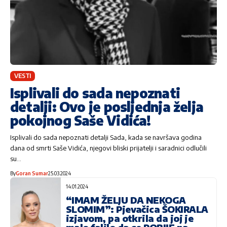
VESTI
Isplivali do sada nepoznati
detalji: Ovo je posljednja želja
pokojnog Saše Vidića!
Isplivali do sada nepoznati detalji Sada, kada se navršava godina
dana od smrti Saše Vidića, njegovi bliski prijatelji i saradnici odlučili
su…
By
Goran Sumar
25.03.2024
14.01.2024
“IMAM ŽELJU DA NEKOGA
SLOMIM”: Pjevačica ŠOKIRALA
izjavom, pa otkrila da joj je