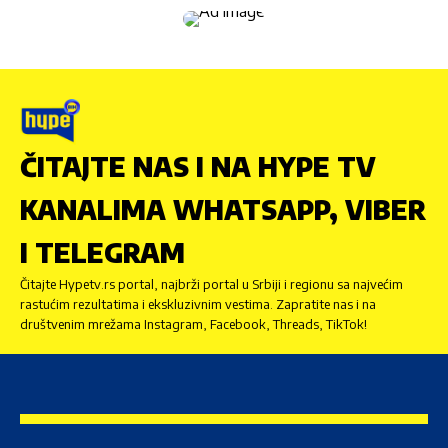
ČITAJTE NAS I NA HYPE TV
KANALIMA WHATSAPP, VIBER
I TELEGRAM
Čitajte Hypetv.rs portal, najbrži portal u Srbiji i regionu sa najvećim
rastućim rezultatima i ekskluzivnim vestima. Zapratite nas i na
društvenim mrežama Instagram, Facebook, Threads, TikTok!