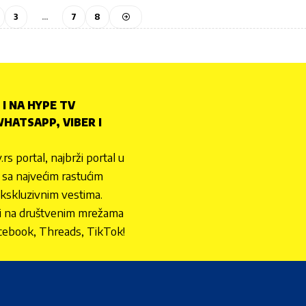
3
…
7
8
 I NA HYPE TV
HATSAPP, VIBER I
.rs portal, najbrži portal u
nu sa najvećim rastućim
ekskluzivnim vestima.
 i na društvenim mrežama
cebook, Threads, TikTok!