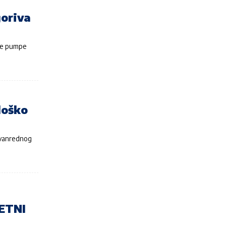
goriva
ske pumpe
loško
i vanrednog
ETNI