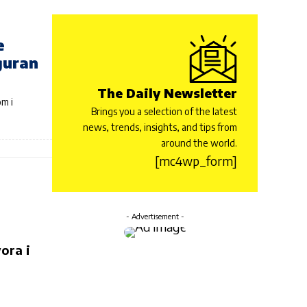
e
guran
The Daily Newsletter
m i
Brings you a selection of the latest
news, trends, insights, and tips from
around the world.
[mc4wp_form]
- Advertisement -
ora i