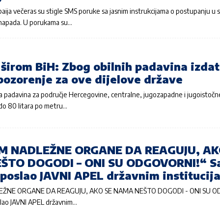
ija večeras su stigle SMS poruke sa jasnim instrukcijama o postupanju u s
napada. U porukama su…
 širom BiH: Zbog obilnih padavina izda
pozorenje za ove dijelove države
na padavina za područje Hercegovine, centralne, jugozapadne i jugoistočn
o 80 litara po metru…
M NADLEŽNE ORGANE DA REAGUJU, AK
ŠTO DOGODI – ONI SU ODGOVORNI!“ S
 poslao JAVNI APEL državnim institucij
EŽNE ORGANE DA REAGUJU, AKO SE NAMA NEŠTO DOGODI - ONI SU O
slao JAVNI APEL državnim…