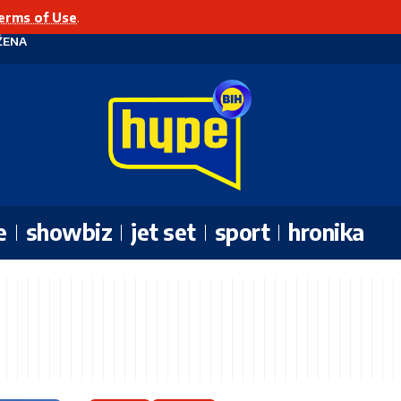
erms of Use
.
ŽENA
e
showbiz
jet set
sport
hronika