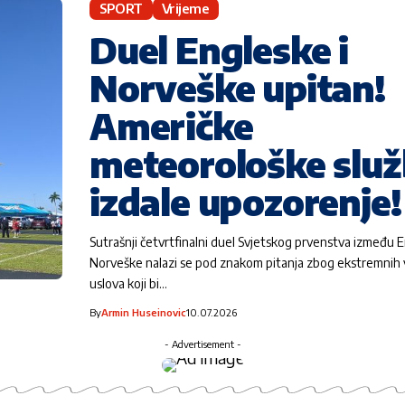
SPORT
Vrijeme
Duel Engleske i
Norveške upitan!
Američke
meteorološke slu
izdale upozorenje!
Sutrašnji četvrtfinalni duel Svjetskog prvenstva između E
Norveške nalazi se pod znakom pitanja zbog ekstremnih
uslova koji bi…
By
Armin Huseinovic
10.07.2026
- Advertisement -