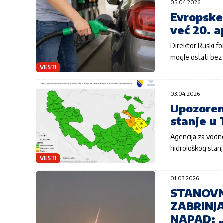
05.04.2026
Evropske
već 20. a
Direktor Ruski fo
mogle ostati bez 
VESTI
03.04.2026
Upozoren
stanje u 
Agencija za vodno
hidrološkog stan
VESTI
01.03.2026
STANOVN
ZABRINJA
NAPAD: „