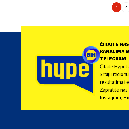
1
2
ČITAJTE NAS
KANALIMA W
TELEGRAM
Čitajte Hypetv
Srbiji i regio
rezultatima i 
Zapratite nas
Instagram, Fa