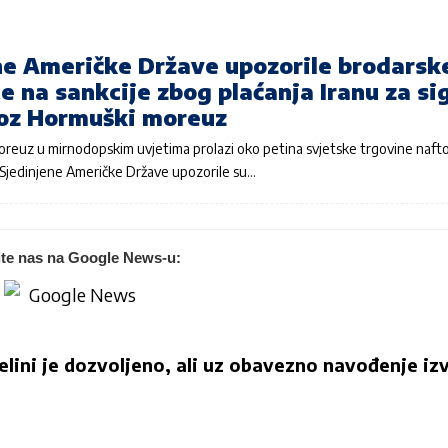
ne Američke Države upozorile brodarsk
 na sankcije zbog plaćanja Iranu za si
roz Hormuški moreuz
reuz u mirnodopskim uvjetima prolazi oko petina svjetske trgovine nafto
Sjedinjene Američke Države upozorile su…
ite nas na Google News-u:
jelini je dozvoljeno, ali uz obavezno navođenje izv