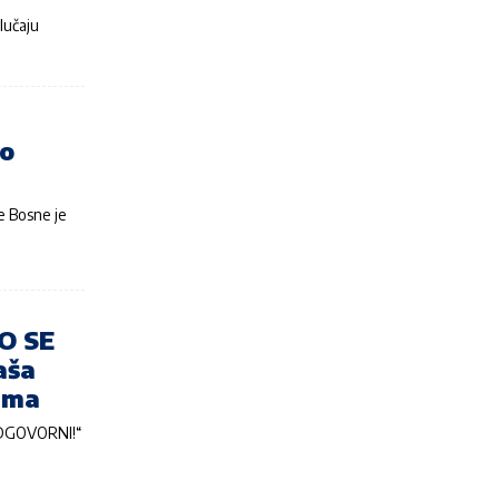
lučaju
to
e Bosne je
O SE
aša
ama
DGOVORNI!“