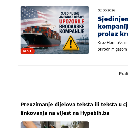
02.05.2026
Sjedinje
kompanije
prolaz k
Kroz Hormuški mo
prirodnim gasom 
VESTI
Prat
Preuzimanje dijelova teksta ili teksta u c
linkovanja na vijest na
Hypebih.ba