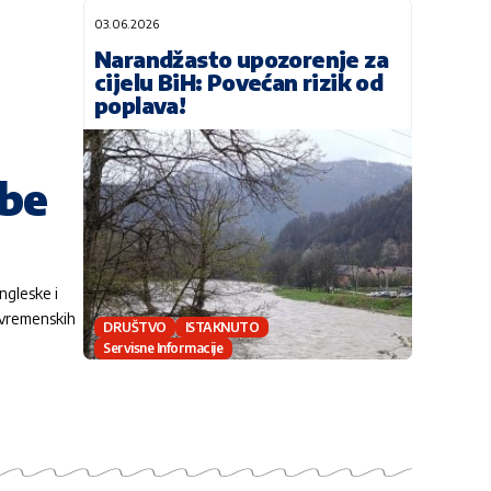
03.06.2026
Narandžasto upozorenje za
cijelu BiH: Povećan rizik od
poplava!
žbe
ngleske i
 vremenskih
DRUŠTVO
ISTAKNUTO
Servisne Informacije