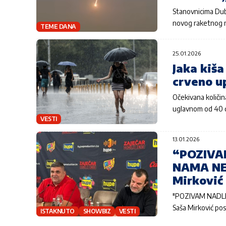
Stanovnicima Duba
novog raketnog 
TEME DANA
25.01.2026
Jaka kiša
crveno u
Očekivana količi
uglavnom od 40 d
VESTI
13.01.2026
“POZIVA
NAMA NE
Mirković
"POZIVAM NADL
Saša Mirković po
ISTAKNUTO
SHOWBIZ
VESTI