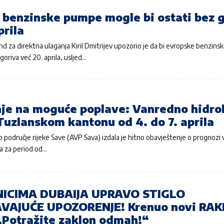
 benzinske pumpe mogle bi ostati bez 
prila
nd za direktna ulaganja Kiril Dmitrijev upozorio je da bi evropske benzin
goriva već 20. aprila, usljed…
je na moguće poplave: Vanredno hidro
Tuzlanskom kantonu od 4. do 7. aprila
 područje rijeke Save (AVP Sava) izdala je hitno obavještenje o prognoz
ja za period od…
ICIMA DUBAIJA UPRAVO STIGLO
VAJUĆE UPOZORENJE! Krenuo novi RAK
Potražite zaklon odmah!“