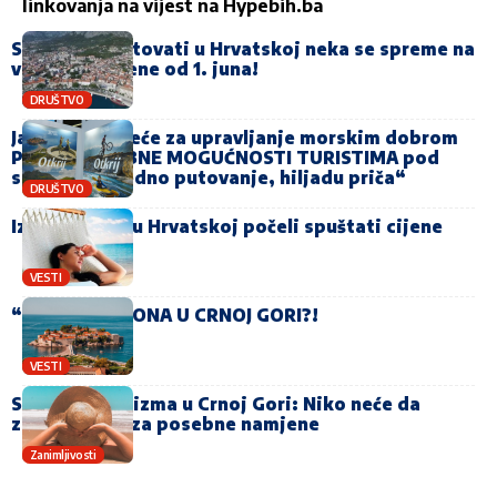
linkovanja na vijest na
Hypebih.ba
Svi koji će ljetovati u Hrvatskoj neka se spreme na
velike promjene od 1. juna!
DRUŠTVO
Javno preduzeće za upravljanje morskim dobrom
PRUŽA ČAROBNE MOGUĆNOSTI TURISTIMA pod
sloganom „Jedno putovanje, hiljadu priča“
DRUŠTVO
Iznajmljivači u Hrvatskoj počeli spuštati cijene
VESTI
“PUKLA“ SEZONA U CRNOJ GORI?!
VESTI
Sunovrat nudizma u Crnoj Gori: Niko neće da
zakupi plaže za posebne namjene
Zanimljivosti