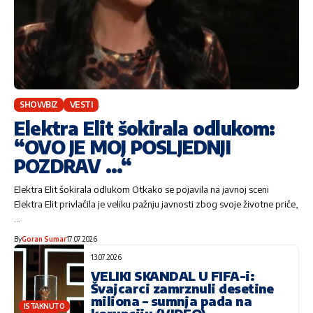
SHOWBIZ
VESTI
Elektra Elit šokirala odlukom:
“OVO JE MOJ POSLJEDNJI
POZDRAV …“
Elektra Elit šokirala odlukom Otkako se pojavila na javnoj sceni
Elektra Elit privlačila je veliku pažnju javnosti zbog svoje životne priče,
…
By
Goran Sumar
17.07.2026
13.07.2026
VELIKI SKANDAL U FIFA-i:
Švajcarci zamrznuli desetine
miliona – sumnja pada na
ISTAKNUTO