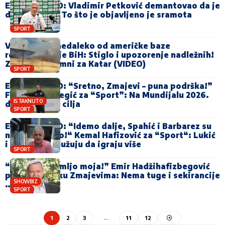
EKSKLUZIVNO: Vladimir Petković demantovao da je
dobio otkaz: To što je objavljeno je sramota
SPORT
Veliki požar nedaleko od američke baze
reprezentacije BiH: Stiglo i upozorenje nadležnih!
Zmajevi spremni za Katar (VIDEO)
SPORT
EKSKLUZIVNO: “Sretno, Zmajevi – puna podrška!”
Faruk Hadžibegić za “Sport”: Na Mundijalu 2026.
ISTAKNUTO
doći ćemo do cilja
SPORT
EKSKLUZIVNO: “Idemo dalje, Spahić i Barbarez su
napravili čudo!“ Kemal Hafizović za “Sport“: Lukić
i Mahmić zaslužuju da igraju više
SPORT
“Volim te, zemljo moja!” Emir Hadžihafizbegović
pružio podršku Zmajevima: Nema tuge i sekirancije
SHOWBIZ
…”
SPORT
1
2
3
…
11
12