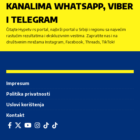
KANALIMA WHATSAPP, VIBER
I TELEGRAM
Čitajte Hypetv.rs portal, najbrži portal u Srbiji i regionu sa najvećim
rastućim rezultatima i ekskluzivnim vestima. Zapratite nas i na
društvenim mrežama Instagram, Facebook, Threads, TikTok!
Impresum
Politika privatnosti
Uslovi korištenja
Kontakt