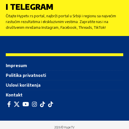
I TELEGRAM
Čitajte Hypetv.rs portal, najbrži portal u Srbiji i regionu sa najvećim
rastućim rezultatima i ekskluzivnim vestima. Zapratite nas i na
društvenim mrežama Instagram, Facebook, Threads, TikTok!
Impresum
Politika privatnosti
Uslovi korištenja
Kontakt
2026 © Hype TV