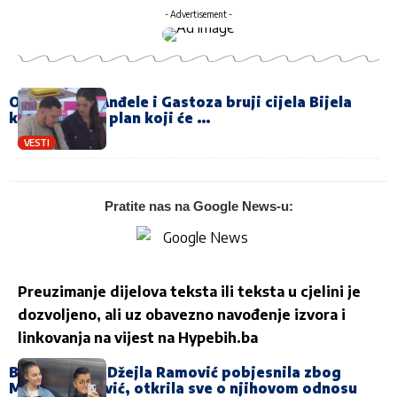
- Advertisement -
O dogovoru Anđele i Gastoza bruji cijela Bijela
kuća: Skovali plan koji će …
VESTI
Pratite nas na Google News-u:
Preuzimanje dijelova teksta ili teksta u cjelini je
dozvoljeno, ali uz obavezno navođenje izvora i
linkovanja na vijest na
Hypebih.ba
BOLJELO JE… Džejla Ramović pobjesnila zbog
Marije Šerifović, otkrila sve o njihovom odnosu