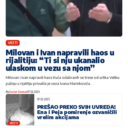
VESTI
Milovan i Ivan napravili haos u
rijalitiju: “Ti si nju ukanalio
ulaskom u vezu sa njom”
Milovan i Ivan napravili haos Kuća odabranih se trese od urlika Veliku
pažnju u rijalitiju privukla je veza Ivana Marinkovića…
By
Goran Sumar
07.02.2025
07.02.2025
PREŠAO PREKO SVIH UVREDA!
Ena i Peja pomirenje ozvaničili
vrelim akcijama
VESTI