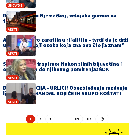
SHOWBIZ
Dječja svađa u Njemačkoj, vršnjaka gurnuo na
tramvaj
VESTI
Anđela ponovo zaratila u rijalitiju – tvrdi da je drži
u šaci: “Postoji osoba koja zna ovo što ja znam”
VESTI
Sofijin potez frapirao: Nakon silnih bljuvotina i
optužbi došlo do njihovog pomirenja! ŠOK
VESTI
DISKVALIFIKACIJA – URLICI! Obezbjeđenje razdvaja
ljubavnike, SKANDAL KOJI ĆE IH SKUPO KOŠTATI
VESTI
1
2
3
…
81
82