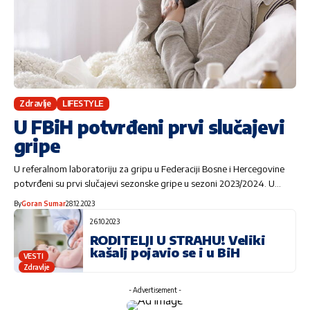
Zdravlje
LIFESTYLE
U FBiH potvrđeni prvi slučajevi
gripe
U referalnom laboratoriju za gripu u Federaciji Bosne i Hercegovine
potvrđeni su prvi slučajevi sezonske gripe u sezoni 2023/2024. U…
By
Goran Sumar
28.12.2023
26.10.2023
RODITELJI U STRAHU! Veliki
kašalj pojavio se i u BiH
VESTI
Zdravlje
- Advertisement -