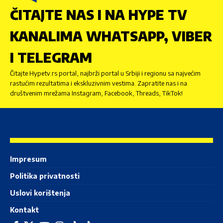
ČITAJTE NAS I NA HYPE TV
KANALIMA WHATSAPP, VIBER
I TELEGRAM
Čitajte Hypetv.rs portal, najbrži portal u Srbiji i regionu sa najvećim
rastućim rezultatima i ekskluzivnim vestima. Zapratite nas i na
društvenim mrežama Instagram, Facebook, Threads, TikTok!
Impresum
Politika privatnosti
Uslovi korištenja
Kontakt