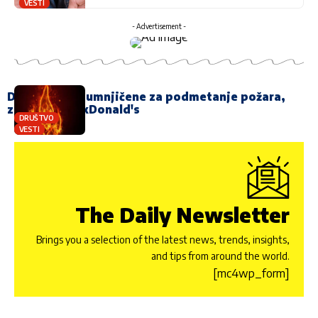
VESTI
- Advertisement -
Djevojčice osumnjičene za podmetanje požara,
zapalile i MekDonald's
DRUŠTVO
VESTI
The Daily Newsletter
Brings you a selection of the latest news, trends, insights,
and tips from around the world.
[mc4wp_form]