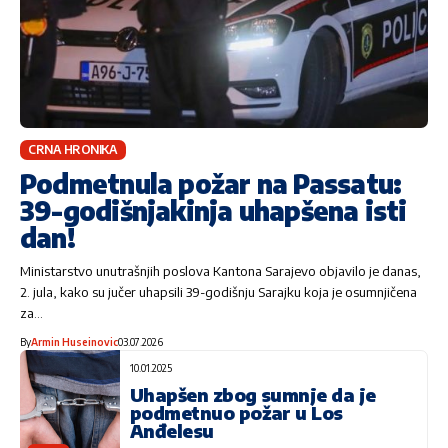
CRNA HRONIKA
Podmetnula požar na Passatu:
39-godišnjakinja uhapšena isti
dan!
Ministarstvo unutrašnjih poslova Kantona Sarajevo objavilo je danas,
2. jula, kako su jučer uhapsili 39-godišnju Sarajku koja je osumnjičena
za…
By
Armin Huseinovic
03.07.2026
10.01.2025
Uhapšen zbog sumnje da je
podmetnuo požar u Los
Anđelesu