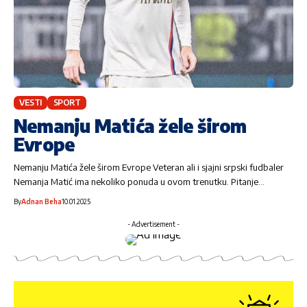
VESTI
SPORT
Nemanju Matića žele širom
Evrope
Nemanju Matića žele širom Evrope ​Veteran ali i sjajni srpski fudbaler
Nemanja Matić ima nekoliko ponuda u ovom trenutku. Pitanje…
By
Adnan Beha
10.01.2025
- Advertisement -