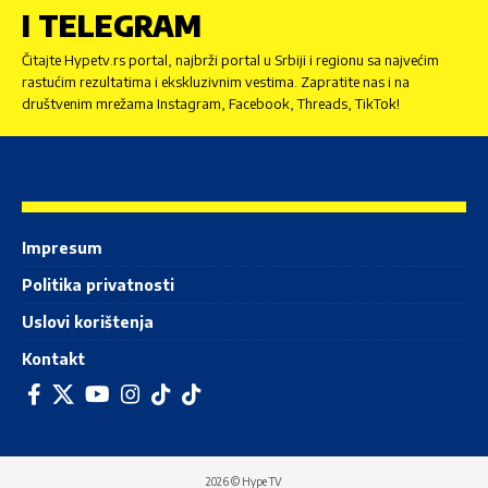
I TELEGRAM
Čitajte Hypetv.rs portal, najbrži portal u Srbiji i regionu sa najvećim
rastućim rezultatima i ekskluzivnim vestima. Zapratite nas i na
društvenim mrežama Instagram, Facebook, Threads, TikTok!
Impresum
Politika privatnosti
Uslovi korištenja
Kontakt
2026 © Hype TV