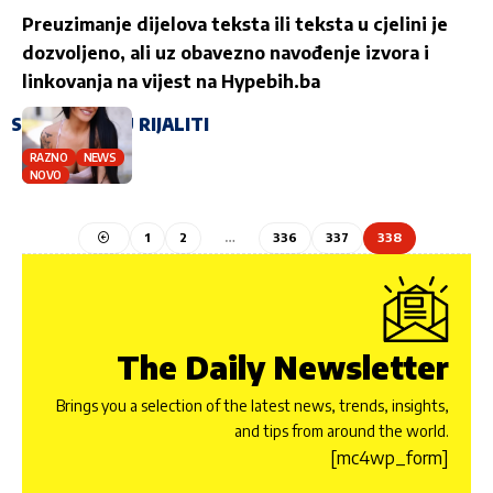
Preuzimanje dijelova teksta ili teksta u cjelini je
dozvoljeno, ali uz obavezno navođenje izvora i
linkovanja na vijest na
Hypebih.ba
STIŽE HAOS U RIJALITI
RAZNO
NEWS
NOVO
1
2
…
336
337
338
The Daily Newsletter
Brings you a selection of the latest news, trends, insights,
and tips from around the world.
[mc4wp_form]