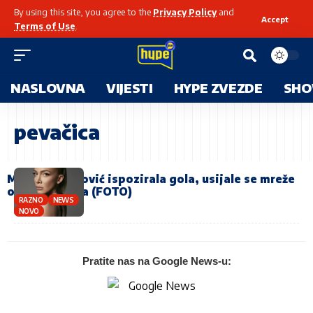
By using this site, you agree to the
Privacy Policy
and
Accept
Terms of Use
.
NASLOVNA
VIJESTI
HYPE ZVEZDE
SHO
pevačica
Milica Torodović ispozirala gola, usijale se mreže
od komentara (FOTO)
RAZNO
NEWS
NOVO
Pratite nas na Google News-u: