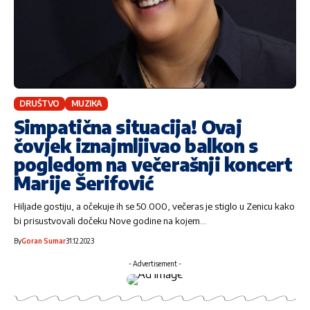
DRUŠTVO
MUZIKA
Simpatična situacija! Ovaj
čovjek iznajmljivao balkon s
pogledom na večerašnji koncert
Marije Šerifović
Hiljade gostiju, a očekuje ih se 50.000, večeras je stiglo u Zenicu kako
bi prisustvovali dočeku Nove godine na kojem…
By
Goran Sumar
31.12.2023
- Advertisement -