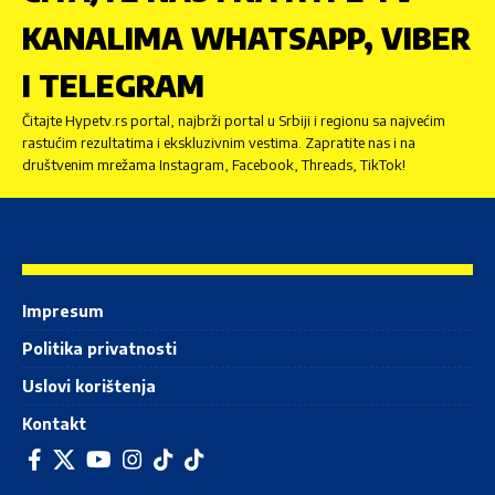
KANALIMA WHATSAPP, VIBER
I TELEGRAM
Čitajte Hypetv.rs portal, najbrži portal u Srbiji i regionu sa najvećim
rastućim rezultatima i ekskluzivnim vestima. Zapratite nas i na
društvenim mrežama Instagram, Facebook, Threads, TikTok!
Impresum
Politika privatnosti
Uslovi korištenja
Kontakt