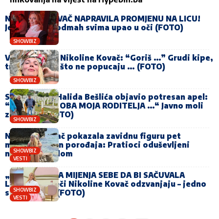
NIKOLINA KOVAČ NAPRAVILA PROMJENU NA LICU!
Jedan detalj odmah svima upao u oči (FOTO)
SHOWBIZ
Vrelo izdanje Nikoline Kovač: “Goriš …” Grudi kipe,
trakice samo što ne popucaju … (FOTO)
SHOWBIZ
Sin rahmetli Halida Bešlića objavio potresan apel:
“LEŽAO JE SA OBA MOJA RODITELJA …“ Javno moli
za pomoć (FOTO)
SHOWBIZ
Nikolina Kovač pokazala zavidnu figuru pet
mjeseci nakon porođaja: Pratioci oduševljeni
SHOWBIZ
njenim izgledom
VESTI
„KOLIKO ŽENA MIJENJA SEBE DA BI SAČUVALA
LJUBAV”: Riječi Nikoline Kovač odzvanjaju – jedno
SHOWBIZ
se svi pitaju (FOTO)
VESTI