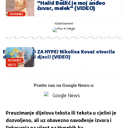
“Halid Bešlić je moj anđeo
čuvar, melek“ (VIDEO)
SHOWBIZ
- Advertisement -
EKSKLUZIVNO ZA HYPE! Nikolina Kovač otvorila
dušu o braku i djeci! (VIDEO)
SHOWBIZ
VESTI
Pratite nas na Google News-u:
Preuzimanje dijelova teksta ili teksta u cjelini je
dozvoljeno, ali uz obavezno navođenje izvora i
linkovanja na vijest na
Hypebih.ba