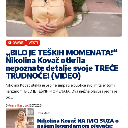
SHOWBIZ
VESTI
„BILO JE TEŠKIH MOMENATA!“
Nikolina Kovač otkrila
nepoznate detalje svoje TREĆE
TRUDNOĆE! (VIDEO)
Nikolina Kovač stekla je brojne simpatije publike svojim talentom i
harizmom. BILO JE TEŠKIH MOMENATA! Ova nježna plavuša jedna je
od…
By
Arina Hasovic
16.07.2026
16.07.2026
Nikolina Kovač NA IVICI SUZA o
našem legendarnom pjevaču: