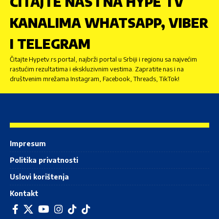
ČITAJTE NAS I NA HYPE TV
KANALIMA WHATSAPP, VIBER
I TELEGRAM
Čitajte Hypetv.rs portal, najbrži portal u Srbiji i regionu sa najvećim
rastućim rezultatima i ekskluzivnim vestima. Zapratite nas i na
društvenim mrežama Instagram, Facebook, Threads, TikTok!
Impresum
Politika privatnosti
Uslovi korištenja
Kontakt