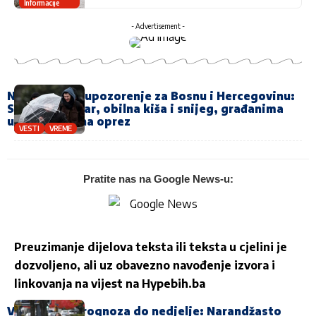
Informacije
- Advertisement -
Narandžasto upozorenje za Bosnu i Hercegovinu:
Stižu jak vjetar, obilna kiša i snijeg, građanima
upućen apel na oprez
VESTI
VREME
Pratite nas na Google News-u:
Preuzimanje dijelova teksta ili teksta u cjelini je
dozvoljeno, ali uz obavezno navođenje izvora i
linkovanja na vijest na
Hypebih.ba
Vremenska prognoza do nedjelje: Narandžasto