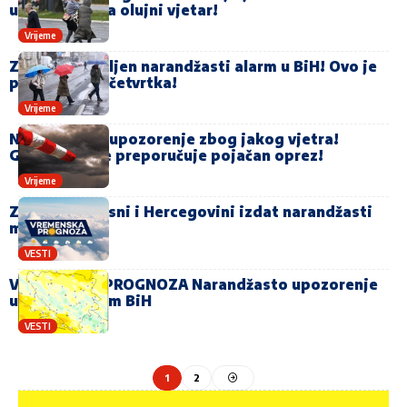
upozorenje za olujni vjetar!
Vrijeme
Za danas upaljen narandžasti alarm u BiH! Ovo je
prognoza do četvrtka!
Vrijeme
Narandžasto upozorenje zbog jakog vjetra!
Građanima se preporučuje pojačan oprez!
Vrijeme
Za sutra u Bosni i Hercegovini izdat narandžasti
meteoalarm
VESTI
VREMENSKA PROGNOZA Narandžasto upozorenje
upaljeno širom BiH
VESTI
1
2