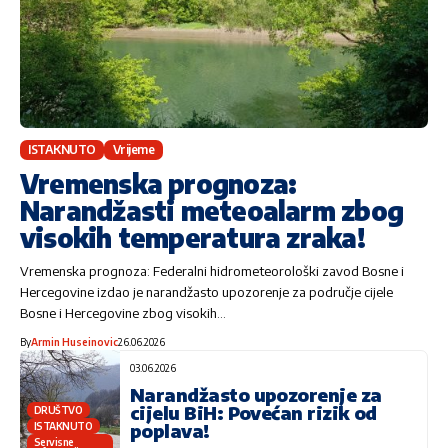
ISTAKNUTO
Vrijeme
Vremenska prognoza:
Narandžasti meteoalarm zbog
visokih temperatura zraka!
Vremenska prognoza: Federalni hidrometeorološki zavod Bosne i
Hercegovine izdao je narandžasto upozorenje za područje cijele
Bosne i Hercegovine zbog visokih…
By
Armin Huseinovic
26.06.2026
03.06.2026
Narandžasto upozorenje za
cijelu BiH: Povećan rizik od
DRUŠTVO
poplava!
ISTAKNUTO
Servisne