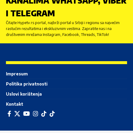
KANALIMA WHATSAPP, VIBER
I TELEGRAM
Čitajte Hypetv.rs portal, najbrži portal u Srbiji i regionu sa najvećim
rastućim rezultatima i ekskluzivnim vestima. Zapratite nas i na
društvenim mrežama Instagram, Facebook, Threads, TikTok!
Impresum
Politika privatnosti
Uslovi korištenja
Kontakt