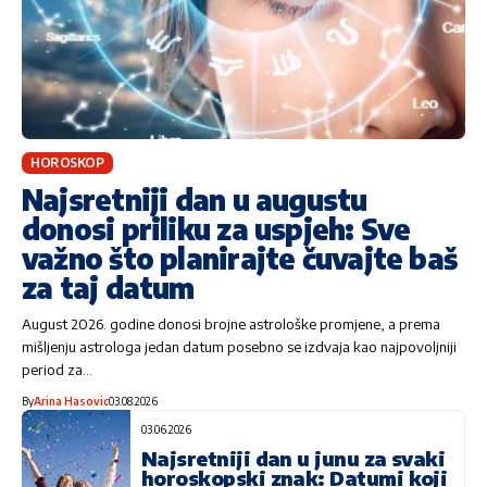
HOROSKOP
Najsretniji dan u augustu
donosi priliku za uspjeh: Sve
važno što planirajte čuvajte baš
za taj datum
August 2026. godine donosi brojne astrološke promjene, a prema
mišljenju astrologa jedan datum posebno se izdvaja kao najpovoljniji
period za…
By
Arina Hasovic
03.08.2026
03.06.2026
Najsretniji dan u junu za svaki
horoskopski znak: Datumi koji