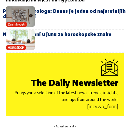
Poruka numerologa: Danas je jedan od najsretnijih
dana u godini
Zanimljivosti
Najsretniji dani u junu za horoskopske znake
HOROSKOP
The Daily Newsletter
Brings you a selection of the latest news, trends, insights,
and tips from around the world.
[mc4wp_form]
- Advertisement -