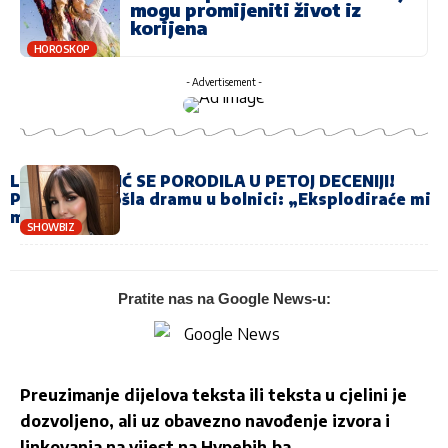
mogu promijeniti život iz
korijena
HOROSKOP
- Advertisement -
LANA JURČEVIĆ SE PORODILA U PETOJ DECENIJI!
Pjevačica prošla dramu u bolnici: „Eksplodiraće mi
mozak…“
SHOWBIZ
Pratite nas na Google News-u:
Preuzimanje dijelova teksta ili teksta u cjelini je
dozvoljeno, ali uz obavezno navođenje izvora i
linkovanja na vijest na
Hypebih.ba