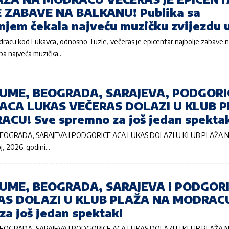
 ZABAVE NA BALKANU! Publika sa
njem čekala najveću muzičku zvijezdu u
dracu kod Lukavca, odnosno Tuzle, večeras je epicentar najbolje zabave n
pa najveća muzička…
UME, BEOGRADA, SARAJEVA, PODGORIC
 ACA LUKAS VEČERAS DOLAZI U KLUB 
CU! Sve spremno za još jedan spekta
OGRADA, SARAJEVA I PODGORICE ACA LUKAS DOLAZI U KLUB PLAŽA 
, 2026. godini…
UME, BEOGRADA, SARAJEVA I PODGOR
AS DOLAZI U KLUB PLAŽA NA MODRACU
za još jedan spektakl
OGRADA, SARAJEVA I PODGORICE ACA LUKAS DOLAZI U KLUB PLAŽA 