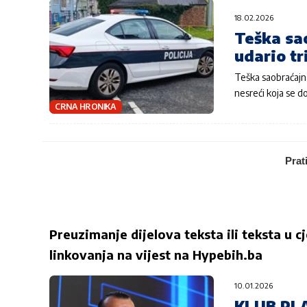
18.02.2026
Teška sa
udario tr
Teška saobraćajn
nesreći koja se d
CRNA HRONIKA
Prat
Preuzimanje dijelova teksta ili teksta u c
linkovanja na vijest na
Hypebih.ba
10.01.2026
KLUB PL