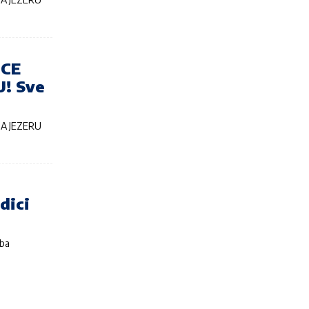
ICE
! Sve
NA JEZERU
dici
.ba