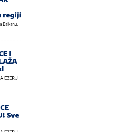
 regiji
a Balkanu,
E I
PLAŽA
kl
NA JEZERU
ICE
! Sve
NA JEZERU