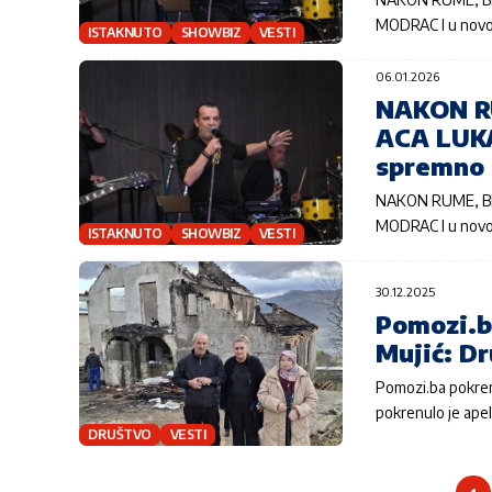
MODRAC I u novoj
ISTAKNUTO
SHOWBIZ
VESTI
06.01.2026
NAKON R
ACA LUK
spremno 
NAKON RUME, BE
MODRAC I u novoj
ISTAKNUTO
SHOWBIZ
VESTI
30.12.2025
Pomozi.b
Mujić: Dr
Pomozi.ba pokren
pokrenulo je apel
DRUŠTVO
VESTI