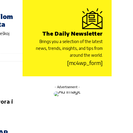
ilom
ta
The Daily Newsletter
teškoj
Brings you a selection of the latest
news, trends, insights, and tips from
around the world.
[mc4wp_form]
- Advertisement -
ora i
AR