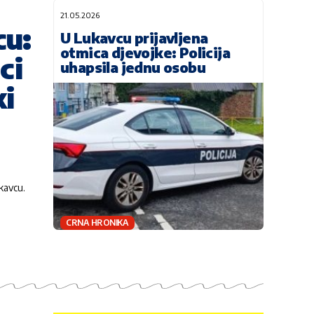
21.05.2026
cu:
U Lukavcu prijavljena
otmica djevojke: Policija
ci
uhapsila jednu osobu
ki
ukavcu.
CRNA HRONIKA