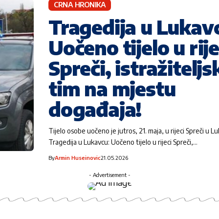
CRNA HRONIKA
Tragedija u Lukav
Uočeno tijelo u rije
Spreči, istražiteljs
tim na mjestu
događaja!
Tijelo osobe uočeno je jutros, 21. maja, u rijeci Spreči u L
Tragedija u Lukavcu: Uočeno tijelo u rijeci Spreči,…
By
Armin Huseinovic
21.05.2026
- Advertisement -