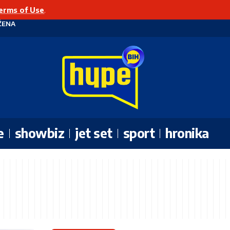
erms of Use
.
ŽENA
e
showbiz
jet set
sport
hronika