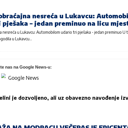
obraćajna nesreća u Lukavcu: Automob
i pješaka – jedan preminuo na licu mjes
a nesreća u Lukavcu: Automobilom udario tri pješaka - jedan preminuo U 
ogodila u Lukavcu…
ite nas na Google News-u:
jelini je dozvoljeno, ali uz obavezno navođenje izv
AŽA NA MODRACU VEČERAS JE EPICENT