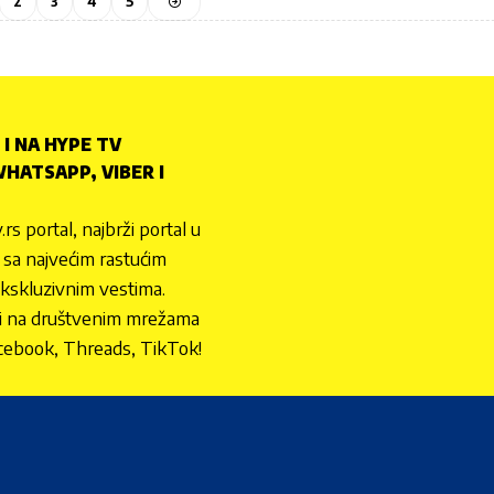
2
3
4
5
 I NA HYPE TV
HATSAPP, VIBER I
.rs portal, najbrži portal u
nu sa najvećim rastućim
ekskluzivnim vestima.
 i na društvenim mrežama
cebook, Threads, TikTok!