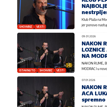
NAJBOLJE
nestrplje
Klub Plaža na Mo
jer ponovo nastu
SHOWBIZ
VESTI
09.01.2026
NAKON R
LOZNICE
NA MODRA
NAKON RUME, BE
MODRAC I u novoj
ISTAKNUTO
SHOWBIZ
VESTI
07.01.2026
NAKON R
ACA LUK
spremno 
NAKON RUME, BE