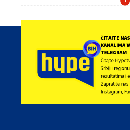
1
ČITAJTE NAS
KANALIMA W
TELEGRAM
Čitajte Hypetv
Srbiji i regio
rezultatima i 
Zapratite nas
Instagram, Fa