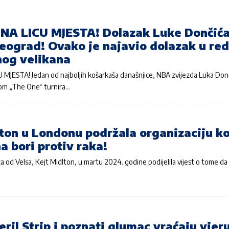
NA LICU MJESTA! Dolazak Luke Dončić
Beograd! Ovako je najavio dolazak u re
nog velikana
MJESTA! Jedan od najboljih košarkaša današnjice, NBA zvijezda Luka Donč
m „The One“ turnira…
ton u Londonu podržala organizaciju ko
a bori protiv raka!
a od Velsa, Kejt Midlton, u martu 2024. godine podijelila vijest o tome da 
ril Strip i poznati glumac vraćaju vjer