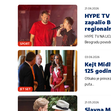
21.06.2026
HYPE TV 
zapalio 
regional
HYPE TV NA LICU 
Beogradu povodo
SPORT
03.06.2026
Kejt Midl
125 godin
Otkako je princez
puta…
JET SET
21.05.2026
Slavna Me