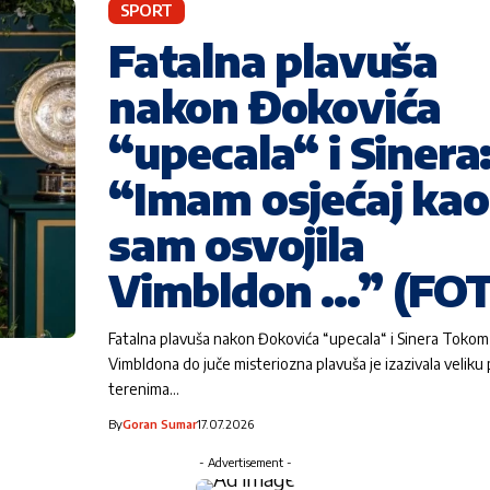
SPORT
Fatalna plavuša
nakon Đokovića
“upecala“ i Sinera
“Imam osjećaj kao
sam osvojila
Vimbldon …” (FO
Fatalna plavuša nakon Đokovića “upecala“ i Sinera Tokom 
Vimbldona do juče misteriozna plavuša je izazivala veliku
terenima…
By
Goran Sumar
17.07.2026
- Advertisement -