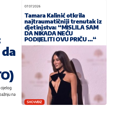
07.07.2026
Tamara Kalinić otkrila
najtraumatičniji trenutak iz
djetinjstva: “MISLILA SAM
DA NIKADA NEĆU
:
PODIJELITI OVU PRIČU …“
 da
TO)
cijelog
 pažnju na
SHOWBIZ