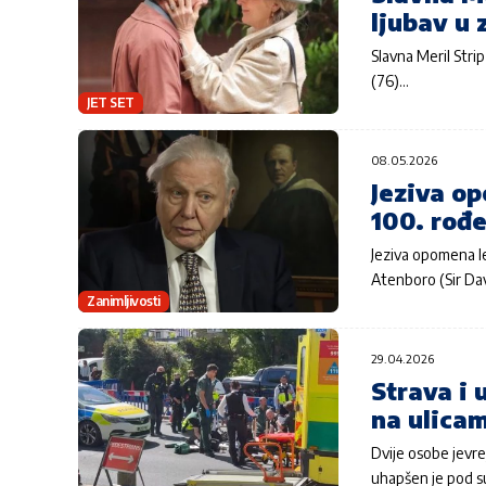
ljubav u
Slavna Meril Strip
(76)…
JET SET
08.05.2026
Jeziva o
100. rođ
Jeziva opomena le
Atenboro (Sir Da
Zanimljivosti
29.04.2026
Strava i
na ulica
Dvije osobe jevre
uhapšen je pod 