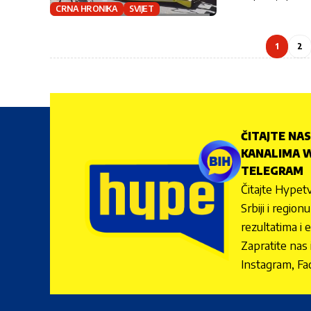
CRNA HRONIKA
SVIJET
1
2
ČITAJTE NAS
KANALIMA W
TELEGRAM
Čitajte Hypetv
Srbiji i regio
rezultatima i 
Zapratite nas
Instagram, Fa