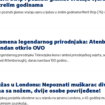
 zrelim godinama
 i poznati glumac vraćaju vjeru u ljubav u zrelim godinama Meril Strip (76) 
pomena legendarnog prirodnjaka: Atenb
endan otkrio OVO
gendarnog prirodnjaka Televizijska ikona i simbol prirodnjačkog svijeta, s
vid Attenborough), danas navršava 100 godina.…
 užas u Londonu: Nepoznati muškarac di
ma sa nožem, dvije osobe povrijeđene!
jskog porijekla izbodene su u srijedu na sjeveru Londona, a 45-godišnji m
sumnjom za pokušaj…