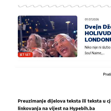
01.07.2026
Dvejn Dž
HOLIVUD
LONDON
Niko nije ni slut
šou! Naime,…
JET SET
Prat
Preuzimanje dijelova teksta ili teksta u c
linkovanja na vijest na
Hypebih.ba