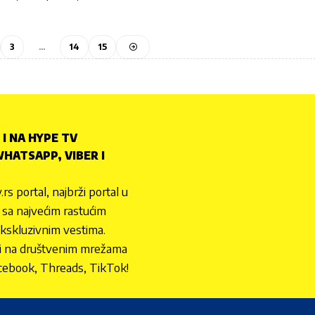
3
…
14
15
 I NA HYPE TV
HATSAPP, VIBER I
.rs portal, najbrži portal u
nu sa najvećim rastućim
ekskluzivnim vestima.
 i na društvenim mrežama
cebook, Threads, TikTok!