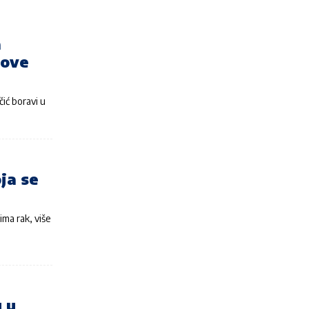
a
dove
ić boravi u
ja se
ima rak, više
u u