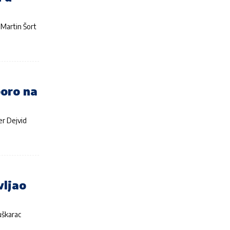
i Martin Šort
oro na
er Dejvid
vljao
uškarac