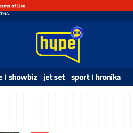
erms of Use
.
ŽENA
e
showbiz
jet set
sport
hronika