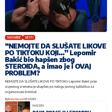
SHOWBIZ
VESTI
“NEMOJTE DA SLUŠATE LIKOVE
PO TIKTOKU KOJI…” Lepomir
Bakić bio hapšen zbog
STEROIDA, a imao je i OVAJ
PROBLEM?
NEMOJTE DA SLUŠATE LIKOVE PO TIKTOKU Lepomir Bakić prije
izvjesnog vremena je uhapšen po nalogu Javnog tužilaštva za
organizovani kriminal.…
By
Arina Hasovic
07.03.2025
04.02.2025