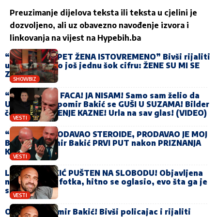
Preuzimanje dijelova teksta ili teksta u cjelini je
dozvoljeno, ali uz obavezno navođenje izvora i
linkovanja na vijest na
Hypebih.ba
“BIO SAM SA PET ŽENA ISTOVREMENO” Bivši rijaliti
učesnik otkrio još jednu šok cifru: ŽENE SU MI SE
ZGADILE!
SHOWBIZ
“KRISTIJAN JE FACA! JA NISAM! Samo sam želio da
USPIJEM!” Lepomir Bakić se GUŠI U SUZAMA! Bilder
čeka ODSLUŽENJE KAZNE! Urla na sav glas! (VIDEO)
VESTI
“NISAM JA PRODAVAO STEROIDE, PRODAVAO JE MOJ
BRAT” Lepomir Bakić PRVI PUT nakon PRIZNANJA
KRIVICE
VESTI
LEPOMIR BAKIĆ PUŠTEN NA SLOBODU! Objavljena
njegova prva fotka, hitno se oglasio, evo šta ga je
sačekalo
VESTI
Osuđen Lepomir Bakić! Bivši policajac i rijaliti