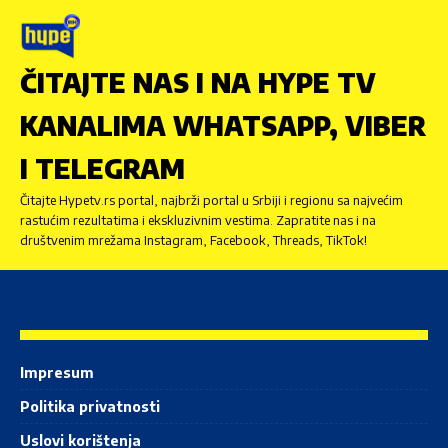
ČITAJTE NAS I NA HYPE TV
KANALIMA WHATSAPP, VIBER
I TELEGRAM
Čitajte Hypetv.rs portal, najbrži portal u Srbiji i regionu sa najvećim
rastućim rezultatima i ekskluzivnim vestima. Zapratite nas i na
društvenim mrežama Instagram, Facebook, Threads, TikTok!
Impresum
Politika privatnosti
Uslovi korištenja