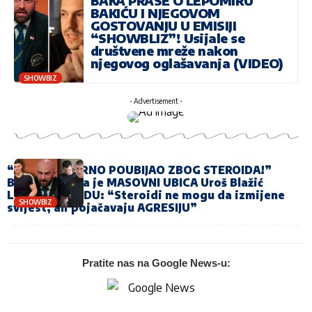
BAKA PRASE O LEPOMIRU
BAKIĆU I NJEGOVOM
GOSTOVANJU U EMISIJI
“SHOWBLIZ”! Usijale se
društvene mreže nakon
njegovog oglašavanja (VIDEO)
SHOWBIZ
- Advertisement -
“NIJE IH SIGURNO POUBIJAO ZBOG STEROIDA!”
Bilder tvrdi da je MASOVNI UBICA Uroš Blažić
LAGAO NA SUDU: “Steroidi ne mogu da izmijene
SHOWBIZ
svijest, ali pojačavaju AGRESIJU”
Pratite nas na Google News-u: