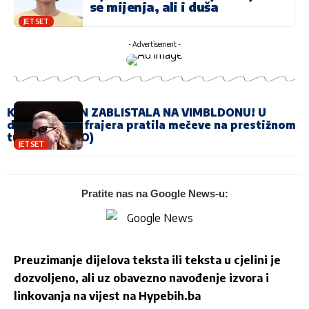
se mijenja, ali i duša
JET SET
- Advertisement -
KEJT MIDLTON ZABLISTALA NA VIMBLDONU! U
društvu ovog frajera pratila mečeve na prestižnom
turniru! (FOTO)
JET SET
Pratite nas na Google News-u:
Preuzimanje dijelova teksta ili teksta u cjelini je
dozvoljeno, ali uz obavezno navođenje izvora i
linkovanja na vijest na
Hypebih.ba