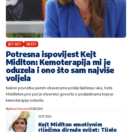
JET SET
VESTI
Potresna ispovijest Kejt
Midlton: Kemoterapija mi je
oduzela i ono što sam najviše
voljela
Nakon povratka javnim obavezama poslije liječenja raka, Kate
Middleton prvi put je otvoreno govorila o posljedicama koje je
kemoterapija ostavila…
By
Arina Hasovic
03.08.2026
31.07.2026
Kejt Midlton emotivnim
riječima dirnule svijet: Tijelo