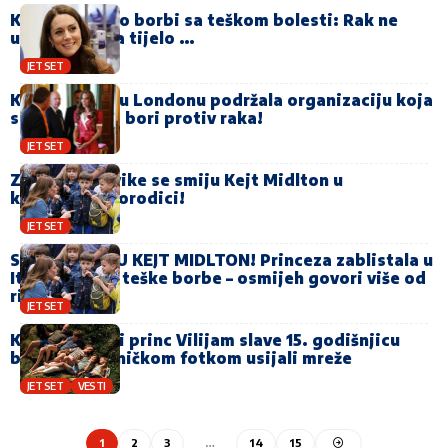
Kejt Midlton o borbi sa teškom bolesti: Rak ne
utiče samo na tijelo …
JET SET
Kejt Midlton u Londonu podržala organizaciju koja
se 125 godina bori protiv raka!
JET SET
Zbog ove navike se smiju Kejt Midlton u
kraljevskoj porodici!
JET SET
SVI GLEDAJU U KEJT MIDLTON! Princeza zablistala u
Italiji poslije teške borbe – osmijeh govori više od
riječi!
JET SET
Kejt Midlton i princ Vilijam slave 15. godišnjicu
braka: Zajedničkom fotkom usijali mreže
JET SET
VESTI
1
2
3
…
14
15