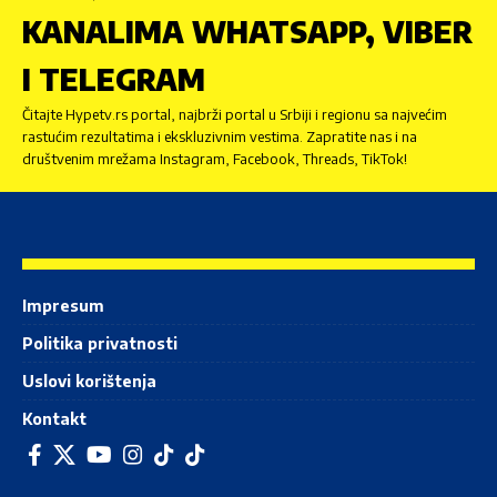
KANALIMA WHATSAPP, VIBER
I TELEGRAM
Čitajte Hypetv.rs portal, najbrži portal u Srbiji i regionu sa najvećim
rastućim rezultatima i ekskluzivnim vestima. Zapratite nas i na
društvenim mrežama Instagram, Facebook, Threads, TikTok!
Impresum
Politika privatnosti
Uslovi korištenja
Kontakt