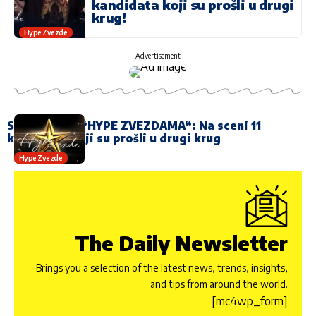
kandidata koji su prošli u drugi
krug!
Hype Zvezde
- Advertisement -
SPEKTAKL U “HYPE ZVEZDAMA“: Na sceni 11
kandidata koji su prošli u drugi krug
Hype Zvezde
The Daily Newsletter
Brings you a selection of the latest news, trends, insights,
and tips from around the world.
[mc4wp_form]