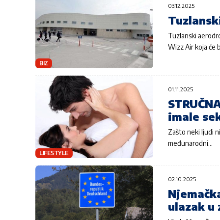
03.12.2025
Tuzlanski
Tuzlanski aerodr
Wizz Air koja će 
BIZ
01.11.2025
STRUČNA 
imale se
Zašto neki ljudi n
međunarodni…
LIFESTYLE
02.10.2025
Njemačka
ulazak u 