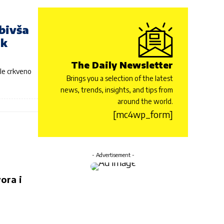
 bivša
ek
The Daily Newsletter
ale crkveno
Brings you a selection of the latest
news, trends, insights, and tips from
around the world.
[mc4wp_form]
- Advertisement -
ora i