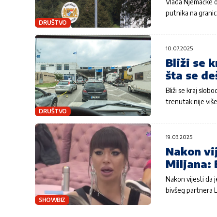
Vlada Njemačke ob
putnika na granic
DRUŠTVO
10.07.2025
Bliži se 
šta se de
Bliži se kraj slo
trenutak nije viš
DRUŠTVO
19.03.2025
Nakon vij
Miljana: 
Nakon vijesti da 
bivšeg partnera L
SHOWBIZ