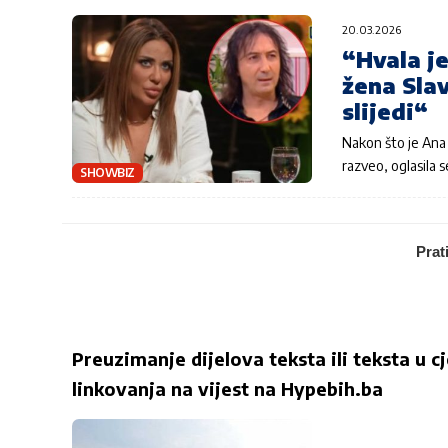
20.03.2026
“Hvala je
žena Slav
slijedi“
Nakon što je Ana 
razveo, oglasila 
SHOWBIZ
Prat
Preuzimanje dijelova teksta ili teksta u c
linkovanja na vijest na
Hypebih.ba