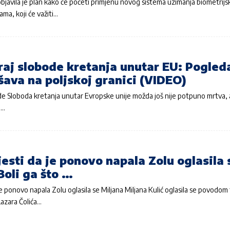
javila je plan kako će početi primjenu novog sistema uzimanja biometrij
ama, koji će važiti…
kraj slobode kretanja unutar EU: Pogled
šava na poljskoj granici (VIDEO)
bode Sloboda kretanja unutar Evropske unije možda još nije potpuno mrtva, al
e…
esti da je ponovo napala Zolu oglasila 
Boli ga što …
je ponovo napala Zolu oglasila se Miljana Miljana Kulić oglasila se povodom 
azara Čolića…