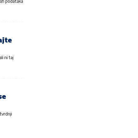
skih podataka
ajte
i ni taj
se
tvrdnji