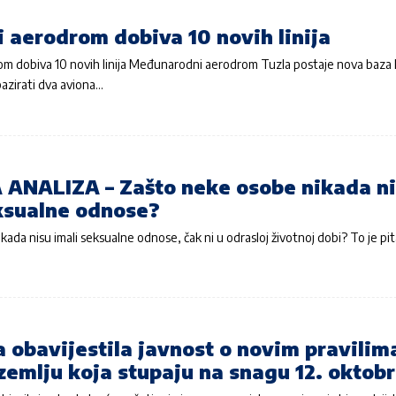
 aerodrom dobiva 10 novih linija
om dobiva 10 novih linija Međunarodni aerodrom Tuzla postaje nova baza
bazirati dva aviona…
ANALIZA – Zašto neke osobe nikada n
ksualne odnose?
ikada nisu imali seksualne odnose, čak ni u odrasloj životnoj dobi? To je pit
 obavijestila javnost o novim pravilim
zemlju koja stupaju na snagu 12. oktob