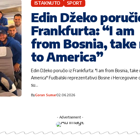
ISTAKNUTO
SPORT
Edin Džeko poručio
Frankfurta: “I am
from Bosnia, take
to America”
Edin Džeko poručio iz Frankfurta: "I am from Bosnia, take
America" Fudbalski reprezentativci Bosne i Hercegovine 
su…
By
Goran Sumar
02.06.2026
- Advertisement -