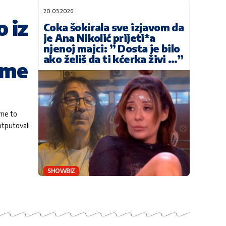
20.03.2026
 iz
Coka šokirala sve izjavom da
je Ana Nikolić prijeti*a
njenoj majci: ” Dosta je bilo
ako želiš da ti kćerka živi …”
 me
 me to
otputovali
SHOWBIZ