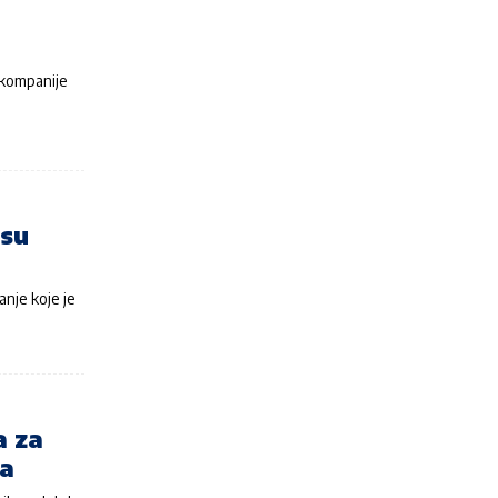
 kompanije
isu
anje koje je
a za
ra