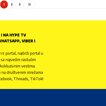
1
2
3
 I NA HYPE TV
HATSAPP, VIBER I
.rs portal, najbrži portal u
nu sa najvećim rastućim
ekskluzivnim vestima.
 i na društvenim mrežama
cebook, Threads, TikTok!