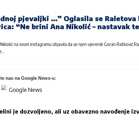
dnoj pjevaljki …” Oglasila se Raletova
ica: “Ne brini Ana Nikolić – nastavak t
Nikolić na svom instagramu objavila da se njen vjerenik Goran Ratković R
se…
ite nas na Google News-u:
jelini je dozvoljeno, ali uz obavezno navođenje izv