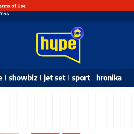
erms of Use
.
ŽENA
e
showbiz
jet set
sport
hronika