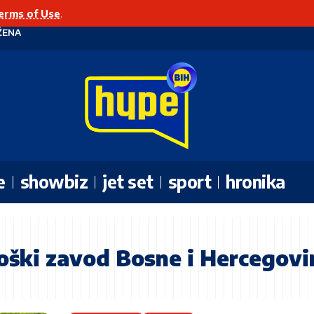
erms of Use
.
ŽENA
e
showbiz
jet set
sport
hronika
oški zavod Bosne i Hercegovi