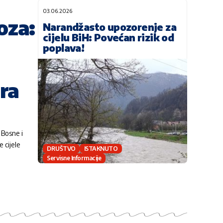
03.06.2026
oza:
Narandžasto upozorenje za
cijelu BiH: Povećan rizik od
poplava!
ra
 Bosne i
 cijele
DRUŠTVO
ISTAKNUTO
Servisne Informacije