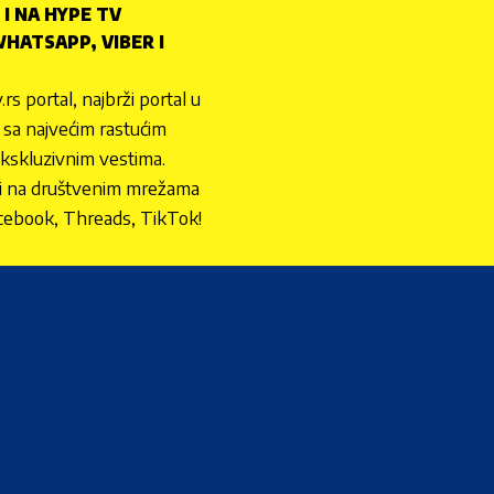
 I NA HYPE TV
HATSAPP, VIBER I
.rs portal, najbrži portal u
nu sa najvećim rastućim
ekskluzivnim vestima.
 i na društvenim mrežama
cebook, Threads, TikTok!