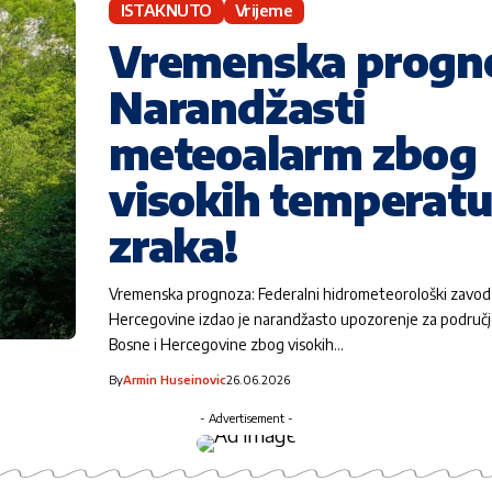
ISTAKNUTO
Vrijeme
Vremenska progn
Narandžasti
meteoalarm zbog
visokih temperatu
zraka!
Vremenska prognoza: Federalni hidrometeorološki zavod
Hercegovine izdao je narandžasto upozorenje za područje
Bosne i Hercegovine zbog visokih…
By
Armin Huseinovic
26.06.2026
- Advertisement -