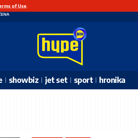
erms of Use
.
ŽENA
e
showbiz
jet set
sport
hronika