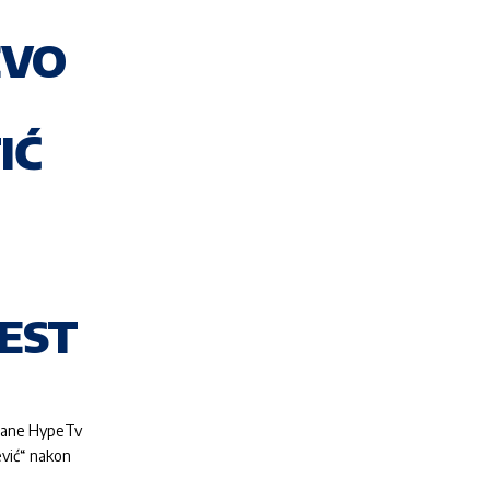
EVO
IĆ
GEST
trane HypeTv
ević“ nakon