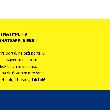
 I NA HYPE TV
HATSAPP, VIBER I
.rs portal, najbrži portal u
nu sa najvećim rastućim
ekskluzivnim vestima.
 i na društvenim mrežama
cebook, Threads, TikTok!