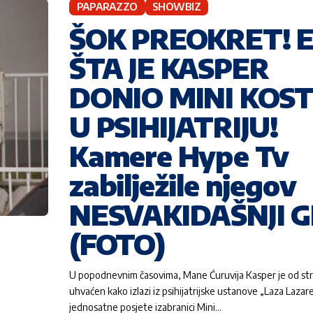
PAPARAZZO
SHOWBIZ
ŠOK PREOKRET! 
ŠTA JE KASPER
DONIO MINI KOST
U PSIHIJATRIJU!
Kamere Hype Tv
zabilježile njegov
NESVAKIDAŠNJI 
(FOTO)
U popodnevnim časovima, Mane Ćuruvija Kasper je od s
uhvaćen kako izlazi iz psihijatrijske ustanove „Laza Lazar
jednosatne posjete izabranici Mini…