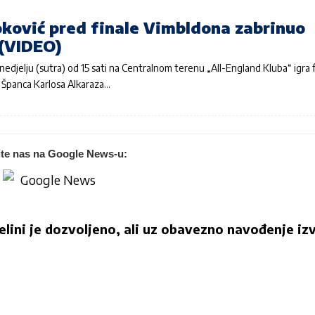
ković pred finale Vimbldona zabrinuo
 (VIDEO)
edjelju (sutra) od 15 sati na Centralnom terenu „All-England Kluba“ igra f
 Španca Karlosa Alkaraza…
ite nas na Google News-u:
jelini je dozvoljeno, ali uz obavezno navođenje izv