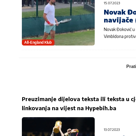
15.07.2023
Novak Đo
navijače
Novak Đoković u n
Vimbldona protiv
All-England Klub
Prat
Preuzimanje dijelova teksta ili teksta u c
linkovanja na vijest na
Hypebih.ba
13.07.2023