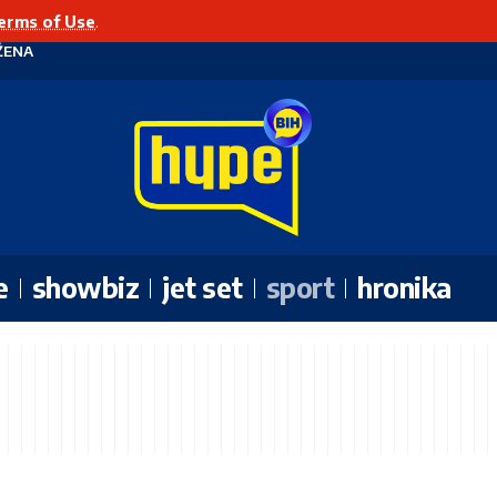
erms of Use
.
ŽENA
e
showbiz
jet set
sport
hronika