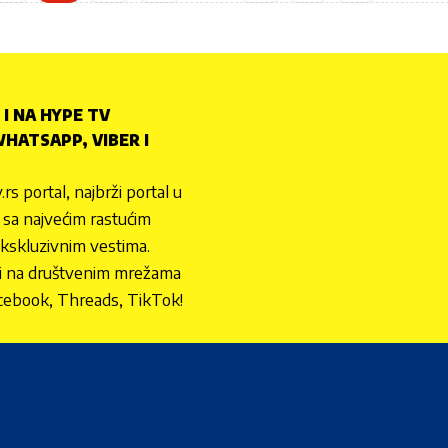
 I NA HYPE TV
HATSAPP, VIBER I
.rs portal, najbrži portal u
nu sa najvećim rastućim
ekskluzivnim vestima.
 i na društvenim mrežama
cebook, Threads, TikTok!