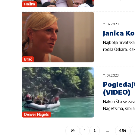
Haljina
11.07.2023
Janica Ko
Najbolja hrvatska 
rodila Oskara. Ka
Brač
11.07.2023
Pogledajt
(VIDEO)
Nakon što se zavr
Nagetsima, srbij
Denver Nagets
1
2
…
454