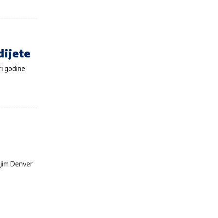
dijete
iri godine
vojim Denver