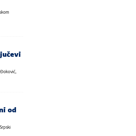
etskom
jučevi
 Đoković,
ni od
Srpski