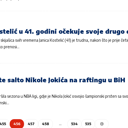
stelić u 41. godini očekuje svoje drugo 
skijašica svih vremena Janica Kostelić (41) je trudna, nakon što je prije čet
ko prenosi…
e salto Nikole Jokića na raftingu u BiH
šila sezona u NBA ligi, gdje je Nikola Jokić osvojio šampionski prsten sa s
anski…
455
456
457
458
…
534
535