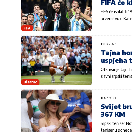
FIFA će k
FIFA će isplatiti 
prvenstvu u Katru
FIFA
13.07.2023
Tajna ho
uspjeha 
Otkrivanje tajni
slavni srpski teni
Blizanac
11.07.2023
Svijet br
367 KM
Srpski teniser No
teniser u ponede