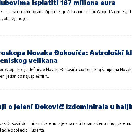
lubovima isplatiti 187 miliona eura
187 miliona eura klubovima čiji su se igrači takmičili na prošlogodišnjem Svj
, objavljeno je…
roskopa Novaka Đokovića: Astrološki kl
teniskog velikana
 horoskopa koji je definisao Novaka Đokovića kao teniskog šampiona Novak
ser i jedan od najuspješnijih…
uji o Jeleni Đoković! Izdominirala u halji
vak Đoković dominira na terenu, a Jelena na tribinama Centralnog terena. 
ljak je pobijedio Huberta…