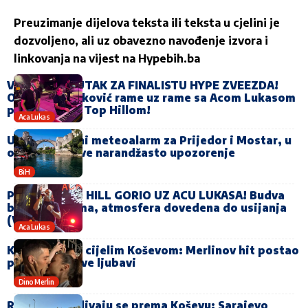
Preuzimanje dijelova teksta ili teksta u cjelini je
dozvoljeno, ali uz obavezno navođenje izvora i
linkovanja na vijest na
Hypebih.ba
VELIKI TRENUTAK ZA FINALISTU HYPE ZVEEZDA!
Ognjen Stojaković rame uz rame sa Acom Lukasom
pred krcatim Top Hillom!
Aca Lukas
Upaljen crveni meteoalarm za Prijedor i Mostar, u
ostatku države narandžasto upozorenje
BiH
PREPUNI TOP HILL GORIO UZ ACU LUKASA! Budva
bila na nogama, atmosfera dovedena do usijanja
(VIDEO)
Aca Lukas
Kleknuo pred cijelim Koševom: Merlinov hit postao
pjesma njihove ljubavi
Dino Merlin
Rijeke ljudi slivaju se prema Koševu: Sarajevo