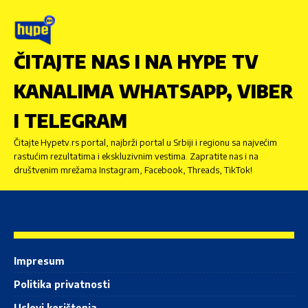
ČITAJTE NAS I NA HYPE TV
KANALIMA WHATSAPP, VIBER
I TELEGRAM
Čitajte Hypetv.rs portal, najbrži portal u Srbiji i regionu sa najvećim
rastućim rezultatima i ekskluzivnim vestima. Zapratite nas i na
društvenim mrežama Instagram, Facebook, Threads, TikTok!
Impresum
Politika privatnosti
Uslovi korištenja