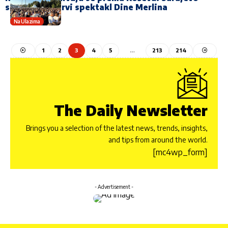
spremno za prvi spektakl Dine Merlina
Na Ulazima
1
2
3
4
5
…
213
214
The Daily Newsletter
Brings you a selection of the latest news, trends, insights,
and tips from around the world.
[mc4wp_form]
- Advertisement -