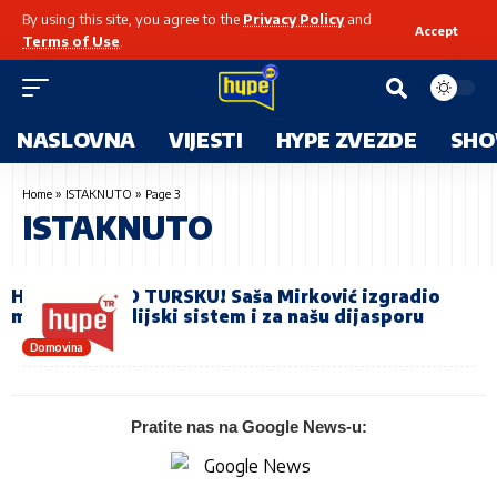
By using this site, you agree to the
Privacy Policy
and
Accept
Terms of Use
.
NASLOVNA
VIJESTI
HYPE ZVEZDE
SHO
Home
»
ISTAKNUTO
»
Page 3
ISTAKNUTO
HYPE OSVOJIO TURSKU! Saša Mirković izgradio
moderan medijski sistem i za našu dijasporu
Domovina
Pratite nas na Google News-u: