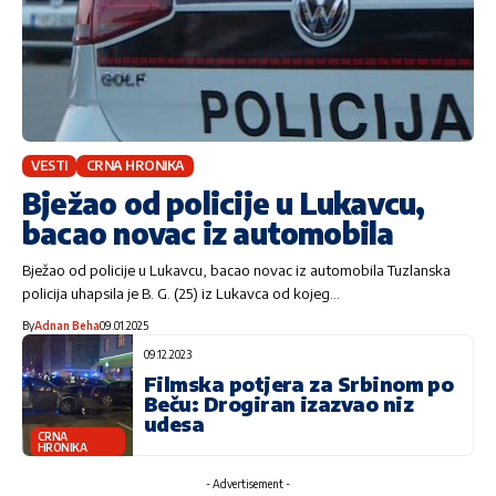
VESTI
CRNA HRONIKA
Bježao od policije u Lukavcu,
bacao novac iz automobila
Bježao od policije u Lukavcu, bacao novac iz automobila Tuzlanska
policija uhapsila je B. G. (25) iz Lukavca od kojeg…
By
Adnan Beha
09.01.2025
09.12.2023
Filmska potjera za Srbinom po
Beču: Drogiran izazvao niz
udesa
CRNA
HRONIKA
- Advertisement -