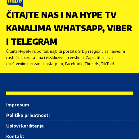
ČITAJTE NAS I NA HYPE TV
KANALIMA WHATSAPP, VIBER
I TELEGRAM
Čitajte Hypetv.rs portal, najbrži portal u Srbiji i regionu sa najvećim
rastućim rezultatima i ekskluzivnim vestima. Zapratite nas i na
društvenim mrežama Instagram, Facebook, Threads, TikTok!
Impresum
Politika privatnosti
Uslovi korištenja
Kontakt