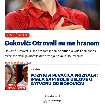
VESTI
SPORT
Đoković: Otrovali su me hranom
Đoković: Otrovali su me hranom Jedna od situacija koja i dan danas
trese sportsku javnost je deportacija Novaka Đokovića iz…
By
Adnan Beha
09.01.2025
17.01.2022
POZNATA PEVAČICA PRIZNALA:
IMALA SAM BOLJE USLOVE U
ZATVORU OD ĐOKOVIĆA!
NEWS
NOVO
VESTI
- Advertisement -