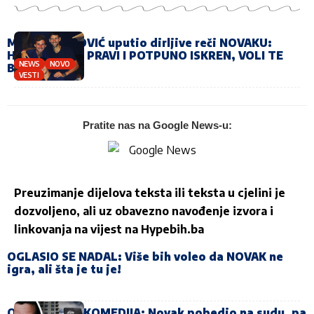
MARKO ĐOKOVIĆ uputio dirljive reči NOVAKU:
HVALA ŠTO SI PRAVI I POTPUNO ISKREN, VOLI TE
NEWS
NOVO
BRAT!
VESTI
Pratite nas na Google News-u:
Preuzimanje dijelova teksta ili teksta u cjelini je
dozvoljeno, ali uz obavezno navođenje izvora i
linkovanja na vijest na
Hypebih.ba
OGLASIO SE NADAL: Više bih voleo da NOVAK ne
igra, ali šta je tu je!
OVO JE TRAGIKOMEDIJA: Novak pobedio na sudu, pa