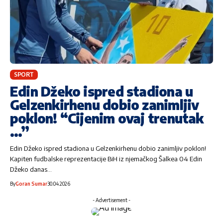
SPORT
Edin Džeko ispred stadiona u
Gelzenkirhenu dobio zanimljiv
poklon! “Cijenim ovaj trenutak
…”
Edin Džeko ispred stadiona u Gelzenkirhenu dobio zanimljiv poklon!
Kapiten fudbalske reprezentacije BiH iz njemačkog Šalkea 04 Edin
Džeko danas…
By
Goran Sumar
30.04.2026
- Advertisement -