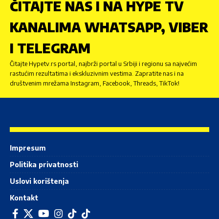
ČITAJTE NAS I NA HYPE TV
KANALIMA WHATSAPP, VIBER
I TELEGRAM
Čitajte Hypetv.rs portal, najbrži portal u Srbiji i regionu sa najvećim
rastućim rezultatima i ekskluzivnim vestima. Zapratite nas i na
društvenim mrežama Instagram, Facebook, Threads, TikTok!
Impresum
Politika privatnosti
Uslovi korištenja
Kontakt