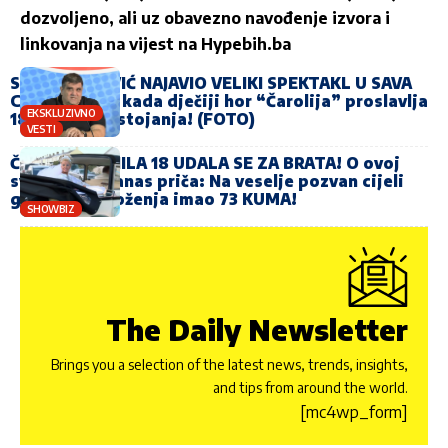
dozvoljeno, ali uz obavezno navođenje izvora i
linkovanja na vijest na
Hypebih.ba
SAŠA MIRKOVIĆ NAJAVIO VELIKI SPEKTAKL U SAVA
CENTRU: Evo kada dječiji hor “Čarolija” proslavlja
EKSKLUZIVNO
18 godina postojanja! (FOTO)
VESTI
ČIM JE NAPUNILA 18 UDALA SE ZA BRATA! O ovoj
svadbi se i danas priča: Na veselje pozvan cijeli
grad, a mladoženja imao 73 KUMA!
SHOWBIZ
The Daily Newsletter
Brings you a selection of the latest news, trends, insights,
and tips from around the world.
[mc4wp_form]