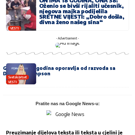
ON IMA 18 GODINA, ONA 38!
Oženio se bivši rijaliti učesnik,
njegova majka podijelila
SRETNE VIJESTI: „Dobro došla,
divna ženo našeg sina“
VESTI
- Advertisement -
Glumac se 18 godina oporavlja od razvoda sa
Džesikom Simpson
Svetski Jetset
VESTI
Pratite nas na Google News-u:
Preuzimanje dijelova teksta ili teksta u cjelini je