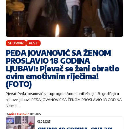
SHOWBIZ
VESTI
PEĐA JOVANOVIĆ SA ŽENOM
PROSLAVIO 18 GODINA
LJUBAVI: Pjevač se ženi obratio
ovim emotivnim riječima!
(FOTO)
Pjevač Peđa Jovanović sa suprugom Anom obilježio je 18. godišnjicu
njihove ljubavi. PEĐA JOVANOVIĆ SA ŽENOM PROSLAVIO 18 GODINA
Naime,…
By
Arina Hasovic
08.11.2025
08.06.2025