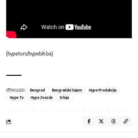
(hypetv.rs/hypebih.ba)
TAGGED:
Beograd
Beogradski Sajam
Hype Produkcija
Hype Tv
Hype Zvezde
Srbija