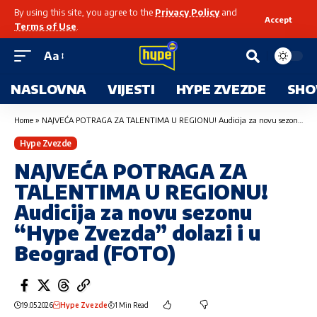
By using this site, you agree to the
Privacy Policy
and
Accept
Terms of Use
.
Aa
NASLOVNA
VIJESTI
HYPE ZVEZDE
SHO
Home
»
NAJVEĆA POTRAGA ZA TALENTIMA U REGIONU! Audicija za novu sezonu “Hype Zvezda” dolazi i u Beograd (FOTO)
Hype Zvezde
NAJVEĆA POTRAGA ZA
TALENTIMA U REGIONU!
Audicija za novu sezonu
“Hype Zvezda” dolazi i u
Beograd (FOTO)
19.05.2026
Hype Zvezde
1 Min Read