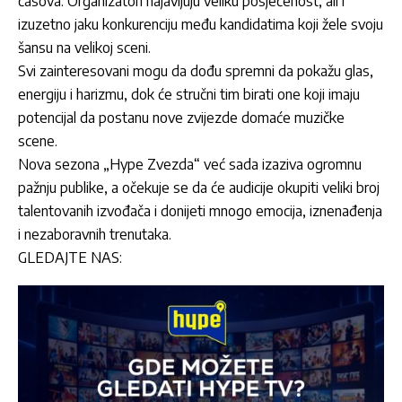
časova. Organizatori najavljuju veliku posjećenost, ali i
izuzetno jaku konkurenciju među kandidatima koji žele svoju
šansu na velikoj sceni.
Svi zainteresovani mogu da dođu spremni da pokažu glas,
energiju i harizmu, dok će stručni tim birati one koji imaju
potencijal da postanu nove zvijezde domaće muzičke
scene.
Nova sezona „Hype Zvezda“ već sada izaziva ogromnu
pažnju publike, a očekuje se da će audicije okupiti veliki broj
talentovanih izvođača i donijeti mnogo emocija, iznenađenja
i nezaboravnih trenutaka.
GLEDAJTE NAS: