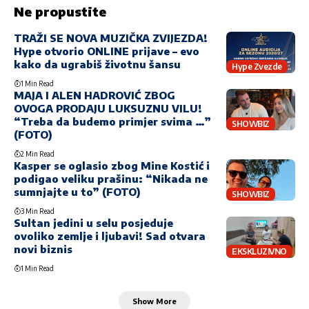
Ne propustite
TRAŽI SE NOVA MUZIČKA ZVIJEZDA!
Hype otvorio ONLINE prijave – evo
kako da ugrabiš životnu šansu
Hype Zvezde
1 Min Read
MAJA I ALEN HADROVIĆ ZBOG
OVOGA PRODAJU LUKSUZNU VILU!
“Treba da budemo primjer svima …”
SHOWBIZ
(FOTO)
2 Min Read
Kasper se oglasio zbog Mine Kostić i
podigao veliku prašinu: “Nikada ne
sumnjajte u to” (FOTO)
SHOWBIZ
3 Min Read
Sultan jedini u selu posjeduje
ovoliko zemlje i ljubavi! Sad otvara
novi biznis
EKSKLUZIVNO
1 Min Read
Show More