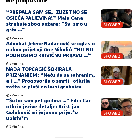
Ne propustite
“PREPALA SAM SE, IZUZETNO SE
OSJEĆA PALJEVINA!” Mala Cana
strahuje zbog požara: “Svi smo u
SHOWBIZ
grču …“
3 Min Read
Advokat Jelene Radanović se oglasio
nakon prijetnji Ane Nikolić: “HITNO
PODNOSIMO KRIVIČNU PRIJAVU …“
SHOWBIZ
3 Min Read
NADA TOPČAGIĆ ŠOKIRALA
PRIZNANJEM: “Neću da se sahranim,
ali …” Progovorila o smrti i otkrila
SHOWBIZ
zašto se plaši da kupi grobnicu
5 Min Read
“Šutio sam pet godina …” Filip Car
otkrio jezive detalje: Kristijan
Golubović mi je javno prijet*o
SHOWBIZ
ubistv*m
3 Min Read