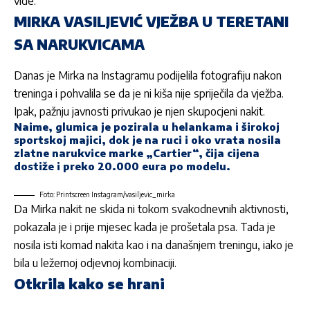
vide.
MIRKA VASILJEVIĆ VJEŽBA U TERETANI
SA NARUKVICAMA
Danas je Mirka na Instagramu podijelila fotografiju nakon
treninga i pohvalila se da je ni kiša nije spriječila da vježba.
Ipak, pažnju javnosti privukao je njen skupocjeni nakit.
Naime, glumica je pozirala u helankama i širokoj
sportskoj majici, dok je na ruci i oko vrata nosila
zlatne narukvice marke „Cartier“, čija cijena
dostiže i preko 20.000 eura po modelu.
Foto: Printscreen Instagram/vasiljevic_mirka
Da Mirka nakit ne skida ni tokom svakodnevnih aktivnosti,
pokazala je i prije mjesec kada je prošetala psa. Tada je
nosila isti komad nakita kao i na današnjem treningu, iako je
bila u ležernoj odjevnoj kombinaciji.
Otkrila kako se hrani