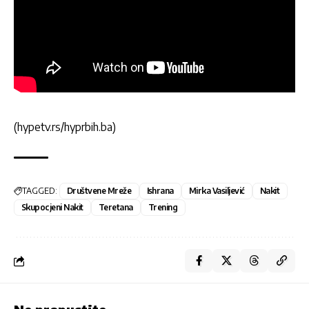
(hypetv.rs/hyprbih.ba)
TAGGED:
Društvene Mreže
Ishrana
Mirka Vasiljević
Nakit
Skupocjeni Nakit
Teretana
Trening