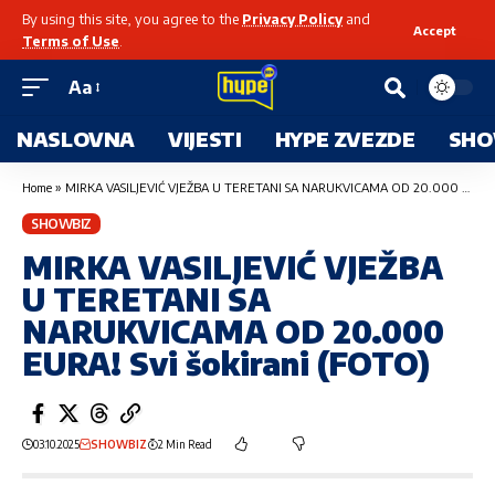
By using this site, you agree to the
Privacy Policy
and
Accept
Terms of Use
.
Aa
NASLOVNA
VIJESTI
HYPE ZVEZDE
SHO
Home
»
MIRKA VASILJEVIĆ VJEŽBA U TERETANI SA NARUKVICAMA OD 20.000 EURA! Svi šokirani (FOTO)
SHOWBIZ
MIRKA VASILJEVIĆ VJEŽBA
U TERETANI SA
NARUKVICAMA OD 20.000
EURA! Svi šokirani (FOTO)
03.10.2025
SHOWBIZ
2 Min Read