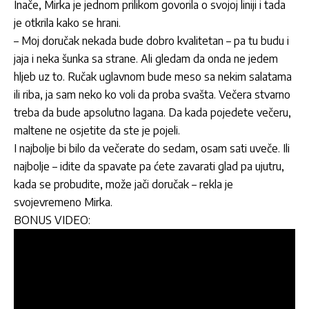
Inače, Mirka je jednom prilikom govorila o svojoj liniji i tada
je otkrila kako se hrani.
– Moj doručak nekada bude dobro kvalitetan – pa tu budu i
jaja i neka šunka sa strane. Ali gledam da onda ne jedem
hljeb uz to. Ručak uglavnom bude meso sa nekim salatama
ili riba, ja sam neko ko voli da proba svašta. Večera stvarno
treba da bude apsolutno lagana. Da kada pojedete večeru,
maltene ne osjetite da ste je pojeli.
I najbolje bi bilo da večerate do sedam, osam sati uveče. Ili
najbolje – idite da spavate pa ćete zavarati glad pa ujutru,
kada se probudite, može jači doručak – rekla je
svojevremeno Mirka.
BONUS VIDEO: