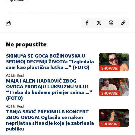
Ne propustite
SKINU*A SE GOCA BOŽINOVSKA U
SEDMOJ DECENIJI ŽIVOTA: “Izgledala
sam kao plastična lutka …“ (FOTO)
SHOWBIZ
2 Min Read
MAJA I ALEN HADROVIĆ ZBOG
OVOGA PRODAJU LUKSUZNU VILU!
“Treba da budemo primjer svima …”
SHOWBIZ
(FOTO)
2 Min Read
TANJA SAVIĆ PREKINULA KONCERT
ZBOG OVOGA! Oglasila se nakon
neprijatne situacije koja je zabrinula
SHOWBIZ
publiku