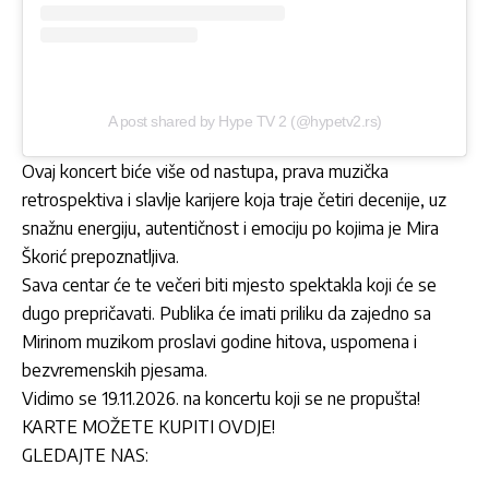
A post shared by Hype TV 2 (@hypetv2.rs)
Ovaj koncert biće više od nastupa, prava muzička
retrospektiva i slavlje karijere koja traje četiri decenije, uz
snažnu energiju, autentičnost i emociju po kojima je
Mira
Škorić
prepoznatljiva.
Sava centar će te večeri biti mjesto spektakla koji će se
dugo prepričavati. Publika će imati priliku da zajedno sa
Mirinom muzikom proslavi godine hitova, uspomena i
bezvremenskih pjesama.
Vidimo se 19.11.2026. na koncertu koji se ne propušta!
KARTE MOŽETE KUPITI OVDJE!
GLEDAJTE NAS: