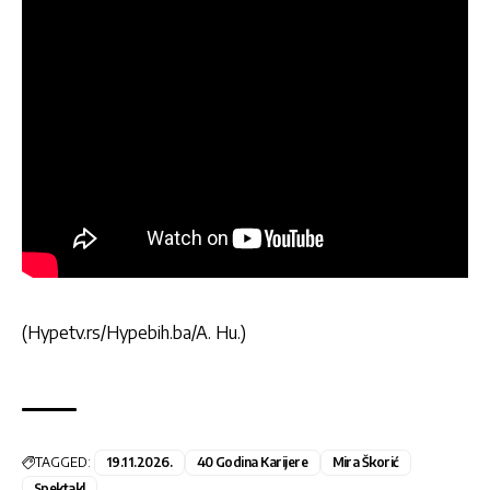
(Hypetv.rs/Hypebih.ba/A. Hu.)
TAGGED:
19.11.2026.
40 Godina Karijere
Mira Škorić
Spektakl