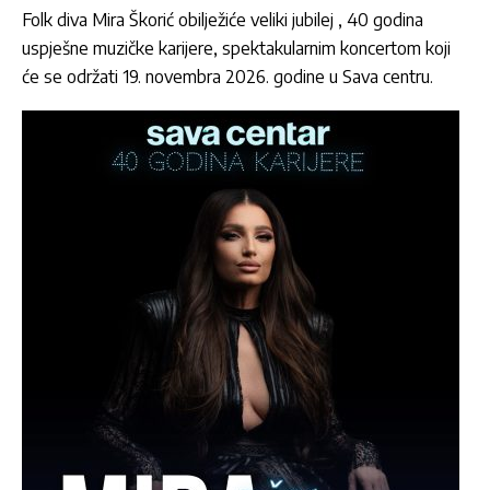
Folk diva
Mira Škorić
obilježiće veliki jubilej , 40 godina
uspješne muzičke karijere, spektakularnim koncertom koji
će se održati 19. novembra 2026. godine u Sava centru.