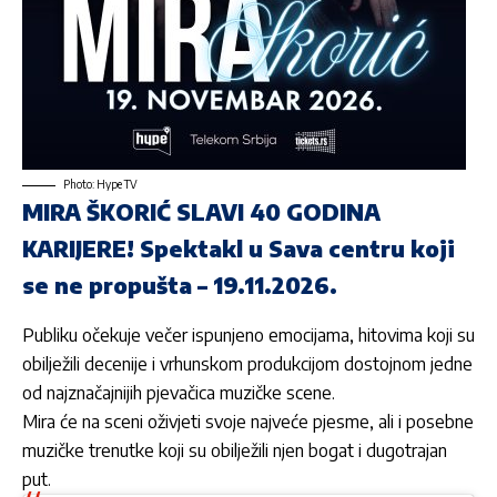
Photo: Hype TV
MIRA ŠKORIĆ SLAVI 40 GODINA
KARIJERE! Spektakl u Sava centru koji
se ne propušta – 19.11.2026.
Publiku očekuje večer ispunjeno emocijama, hitovima koji su
obilježili decenije i vrhunskom produkcijom dostojnom jedne
od najznačajnijih pjevačica muzičke scene.
Mira će na sceni oživjeti svoje najveće pjesme, ali i posebne
muzičke trenutke koji su obilježili njen bogat i dugotrajan
put.