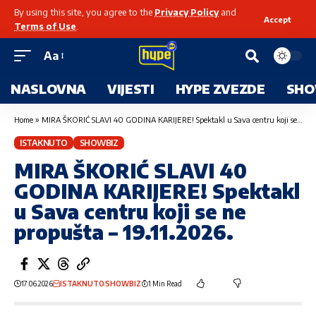
By using this site, you agree to the
Privacy Policy
and
Accept
Terms of Use
.
Aa
NASLOVNA
VIJESTI
HYPE ZVEZDE
SHO
Home
»
MIRA ŠKORIĆ SLAVI 40 GODINA KARIJERE! Spektakl u Sava centru koji se ne propušta – 19.11.2026.
ISTAKNUTO
SHOWBIZ
MIRA ŠKORIĆ SLAVI 40
GODINA KARIJERE! Spektakl
u Sava centru koji se ne
propušta – 19.11.2026.
17.06.2026
ISTAKNUTO
SHOWBIZ
1 Min Read