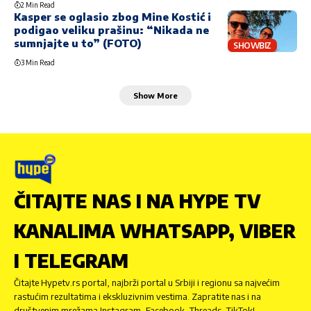
2 Min Read
Kasper se oglasio zbog Mine Kostić i
podigao veliku prašinu: “Nikada ne
sumnjajte u to” (FOTO)
SHOWBIZ
3 Min Read
Show More
ČITAJTE NAS I NA HYPE TV
KANALIMA WHATSAPP, VIBER
I TELEGRAM
Čitajte Hypetv.rs portal, najbrži portal u Srbiji i regionu sa najvećim
rastućim rezultatima i ekskluzivnim vestima. Zapratite nas i na
društvenim mrežama Instagram, Facebook, Threads, TikTok!