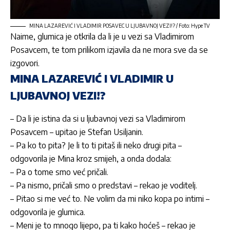
MINA LAZAREVIĆ I VLADIMIR POSAVEC U LJUBAVNOJ VEZI!? / Foto: Hype TV
Naime, glumica je otkrila da li je u vezi sa Vladimirom
Posavcem, te tom prilikom izjavila da ne mora sve da se
izgovori.
MINA LAZAREVIĆ I VLADIMIR U
LJUBAVNOJ VEZI!?
– Da li je istina da si u ljubavnoj vezi sa Vladimirom
Posavcem – upitao je Stefan Usiljanin.
– Pa ko to pita? Je li to ti pitaš ili neko drugi pita –
odgovorila je Mina kroz smijeh, a onda dodala:
– Pa o tome smo već pričali.
– Pa nismo, pričali smo o predstavi – rekao je voditelj.
– Pitao si me već to. Ne volim da mi niko kopa po intimi –
odgovorila je glumica.
– Meni je to mnogo lijepo, pa ti kako hoćeš – rekao je