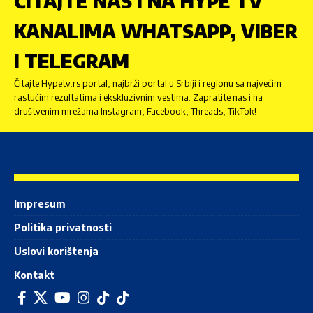
ČITAJTE NAS I NA HYPE TV
KANALIMA WHATSAPP, VIBER
I TELEGRAM
Čitajte Hypetv.rs portal, najbrži portal u Srbiji i regionu sa najvećim
rastućim rezultatima i ekskluzivnim vestima. Zapratite nas i na
društvenim mrežama Instagram, Facebook, Threads, TikTok!
Impresum
Politika privatnosti
Uslovi korištenja
Kontakt