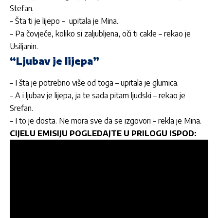
Stefan.
– Šta ti je lijepo – upitala je Mina.
– Pa čovječe, koliko si zaljubljena, oči ti cakle – rekao je
Usiljanin.
“Ljubav je lijepa”
– I šta je potrebno više od toga – upitala je glumica.
– A i ljubav je lijepa, ja te sada pitam ljudski – rekao je
Srefan.
– I to je dosta. Ne mora sve da se izgovori – rekla je Mina.
CIJELU EMISIJU POGLEDAJTE U PRILOGU ISPOD: