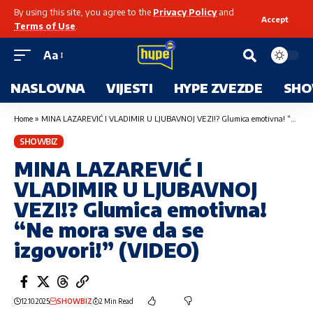
By using this site, you agree to the
Privacy Policy
and
Accept
Terms of Use
.
Aa
NASLOVNA
VIJESTI
HYPE ZVEZDE
SHO
Home
»
MINA LAZAREVIĆ I VLADIMIR U LJUBAVNOJ VEZI!? Glumica emotivna! “Ne mora sve da se izgovori!” (VIDEO)
SHOWBIZ
MINA LAZAREVIĆ I
VLADIMIR U LJUBAVNOJ
VEZI!? Glumica emotivna!
“Ne mora sve da se
izgovori!” (VIDEO)
12.10.2025
SHOWBIZ
2 Min Read