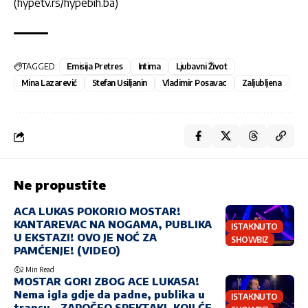
(hypetv.rs/hypebih.ba)
TAGGED:
Emisija Pretres
Intima
Ljubavni Život
Mina Lazarević
Stefan Usiljanin
Vladimir Posavac
Zaljubljena
Ne propustite
ACA LUKAS POKORIO MOSTAR!
KANTAREVAC NA NOGAMA, PUBLIKA
ISTAKNUTO
U EKSTAZI! OVO JE NOĆ ZA
SHOWBIZ
PAMĆENJE! (VIDEO)
2 Min Read
MOSTAR GORI ZBOG ACE LUKASA!
Nema igla gdje da padne, publika u
ISTAKNUTO
transu – ZAPOČEO SPEKTAKL KOJI ĆE