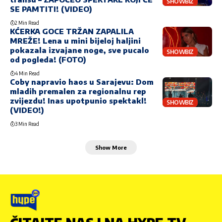
SHOWBIZ
SE PAMTITI! (VIDEO)
2 Min Read
KĆERKA GOCE TRŽAN ZAPALILA
MREŽE! Lena u mini bijeloj haljini
pokazala izvajane noge, sve pucalo
SHOWBIZ
od pogleda! (FOTO)
4 Min Read
Coby napravio haos u Sarajevu: Dom
mladih premalen za regionalnu rep
zvijezdu! Inas upotpunio spektakl!
SHOWBIZ
(VIDEO!)
3 Min Read
Show More