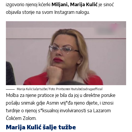
izgovorio njenoj kćerki
Miljani,
Marija Kulić
je sinoć
objavila storije na svom Instagram nalogu.
Marija Kulić šalje tužbe / Foto: Printscreen Youtube/zadrugaofficial
Molba za njene pratioce je bila da joj u direktne poruke
pošalju snimak gdje Asmin vrij*đa njeno dijete, i iznosi
tvrdnje o njenoj s*ksualnoj involviranosti sa Lazarom
Čolićem Zolom.
Marija Kulić šalje tužbe