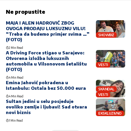
Ne propustite
MAJA I ALEN HADROVIĆ ZBOG
OVOGA PRODAJU LUKSUZNU VILU!
“Treba da budemo primjer svima …”
SHOWBIZ
(FOTO)
2 Min Read
A Driving Force stigao u Sarajevo:
Otvorena izložba luksuznih
automobila u Vilsonovom šetalištu
VESTI
(FOTO)
4 Min Read
Emina Jahović pokradena u
Istanbulu: Ostala bez 50.000 eura
SKANDAL
VESTI
4 Min Read
Sultan jedini u selu posjeduje
ovoliko zemlje i ljubavi! Sad otvara
novi biznis
EKSKLUZIVNO
1 Min Read