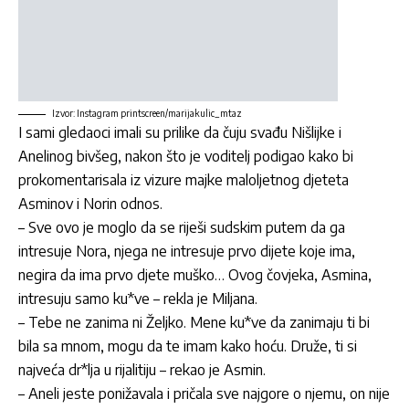
Izvor: Instagram printscreen/marijakulic_mtaz
I sami gledaoci imali su prilike da čuju svađu Nišlijke i
Anelinog bivšeg, nakon što je voditelj podigao kako bi
prokomentarisala iz vizure majke maloljetnog djeteta
Asminov i Norin odnos.
– Sve ovo je moglo da se riješi sudskim putem da ga
intresuje Nora, njega ne intresuje prvo dijete koje ima,
negira da ima prvo djete muško… Ovog čovjeka, Asmina,
intresuju samo ku*ve – rekla je Miljana.
– Tebe ne zanima ni Željko. Mene ku*ve da zanimaju ti bi
bila sa mnom, mogu da te imam kako hoću. Druže, ti si
najveća dr*lja u rijalitiju – rekao je Asmin.
– Aneli jeste ponižavala i pričala sve najgore o njemu, on nije