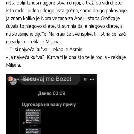
ništa bolji. Iznosi najgore stvari o njoj, a traži da vidi dijete.
Isto rade i jedno i drugo, ista go*na, samo drugo pakovanje.
Ja znam koliko je Nora vezana za Aneli, ista ta Grofica je
čuvala to njegovo dijete, tj. sumnja da je njegovo dijete, a
najstrašnije je plju*e. Na kraju će sve isplivati i istina će izaći
na vidjelo – rekla je Miljana.
– Ti si najveća ku*va – rekao je Asmin.
– Ja najveća ku*va?! Ku*va ti je ona što te je rodila – rekla je
Miljana.