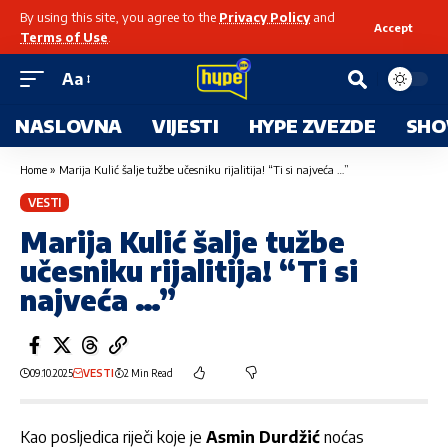
By using this site, you agree to the
Privacy Policy
and
Accept
Terms of Use
.
Aa
NASLOVNA
VIJESTI
HYPE ZVEZDE
SHO
Home
»
Marija Kulić šalje tužbe učesniku rijalitija! “Ti si najveća …”
VESTI
Marija Kulić šalje tužbe
učesniku rijalitija! “Ti si
najveća …”
09.10.2025
VESTI
2 Min Read
Kao posljedica riječi koje je
Asmin Durdžić
noćas