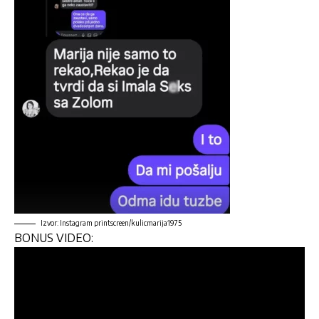
Izvor: Instagram printscreen/kulicmarija1975
BONUS VIDEO: