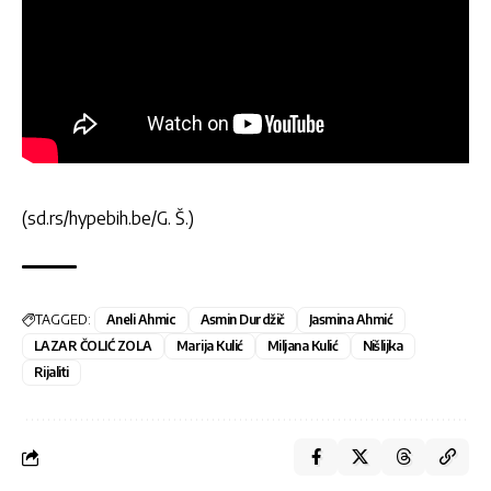
(sd.rs/hypebih.be/G. Š.)
TAGGED:
Aneli Ahmic
Asmin Durdžič
Jasmina Ahmić
LAZAR ČOLIĆ ZOLA
Marija Kulić
Miljana Kulić
Nišlijka
Rijaliti