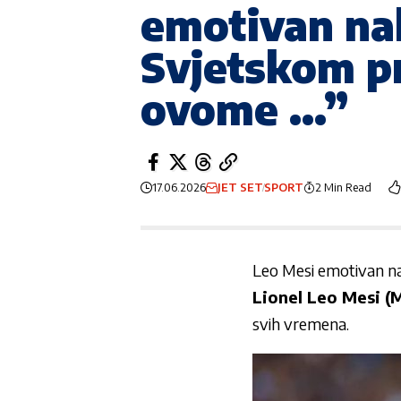
emotivan nak
Svjetskom p
ovome …”
17.06.2026
JET SET
SPORT
2 Min Read
Leo Mesi emotivan n
Lionel Leo Mesi (
svih vremena.