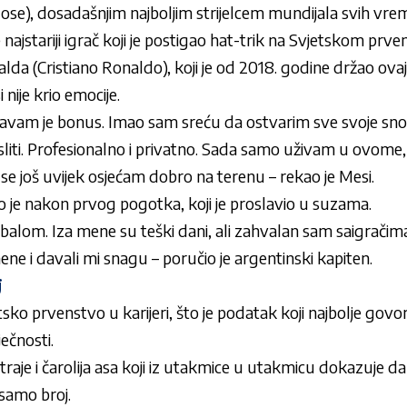
ose), dosadašnjim najboljim strijelcem mundijala svih vre
 najstariji igrač koji je postigao hat-trik na Svjetskom prv
lda (Cristiano Ronaldo), koji je od 2018. godine držao ovaj
ije krio emocije.
javam je bonus. Imao sam sreću da ostvarim sve svoje snov
iti. Profesionalno i privatno. Sada samo uživam u ovome
 se još uvijek osjećam dobro na terenu – rekao je Mesi.
 je nakon prvog pogotka, koji je proslavio u suzama.
alom. Iza mene su teški dani, ali zahvalan sam saigračima i 
mene i davali mi snagu – poručio je argentinski kapiten.
j
sko prvenstvo u karijeri, što je podatak koji najbolje govor
ečnosti.
traje i čarolija asa koji iz utakmice u utakmicu dokazuje da
samo broj.