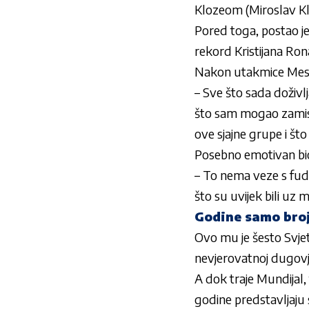
Klozeom (Miroslav Kl
Pored toga, postao je
rekord Kristijana Rona
Nakon utakmice Mesi n
– Sve što sada doživl
što sam mogao zamisl
ove sjajne grupe i što
Posebno emotivan bio
– To nema veze s fudb
što su uvijek bili uz 
Godine samo bro
Ovo mu je šesto Svjet
nevjerovatnoj dugovj
A dok traje Mundijal, 
godine predstavljaju 