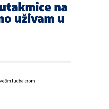
 utakmice na
mo uživam u
ajvećim fudbalerom