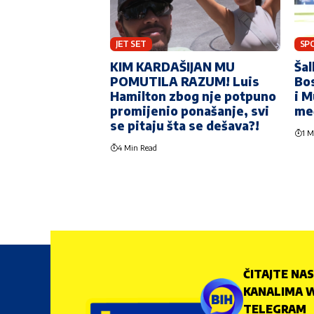
JET SET
SP
KIM KARDAŠIJAN MU
Šal
POMUTILA RAZUM! Luis
Bos
Hamilton zbog nje potpuno
i M
promijenio ponašanje, svi
me
se pitaju šta se dešava?!
1 M
4 Min Read
ČITAJTE NAS
KANALIMA W
TELEGRAM