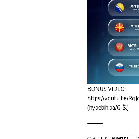
BONUS VIDEO:
https://youtu.be/R
(hypebih.ba/G. Š.)
TAGGED:
Argentina
Cr