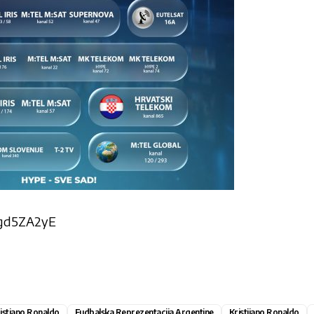
gJgd5ZA2yE
istiano Ronaldo
Fudbalska Reprezentacija Argentine
Kristijano Ronaldo