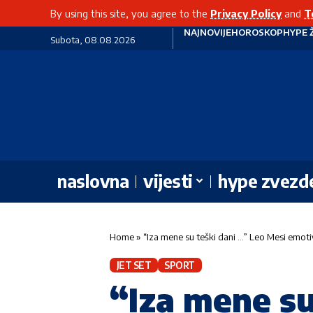
By using this site, you agree to the
Privacy Policy
and
T
NAJNOVIJE
HOROSKOP
HYPE 
Subota, 08.08.2026
naslovna
vijesti
hype zvezd
Home
»
“Iza mene su teški dani …” Leo Mesi emo
JET SET
SPORT
“Iza mene su