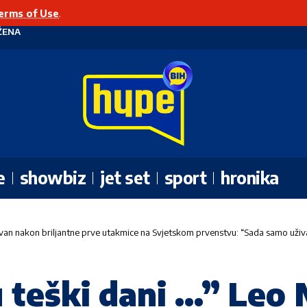
erms of Use
.
ŽENA
e
showbiz
jet set
sport
hronika
tivan nakon briljantne prve utakmice na Svjetskom prvenstvu: “Sada samo už
 teški dani …” Leo 