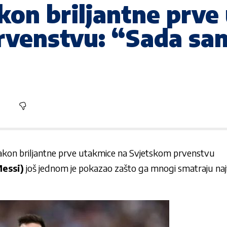
on briljantne prve
rvenstvu: “Sada sa
akon briljantne prve utakmice na Svjetskom prvenstvu
Messi)
još jednom je pokazao zašto ga mnogi smatraju n