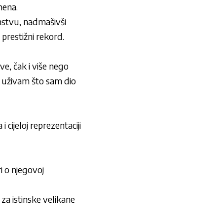
mena.
enstvu, nadmašivši
 prestižni rekord.
e, čak i više nego
, uživam što sam dio
cijeloj reprezentaciji
i o njegovoj
 za istinske velikane