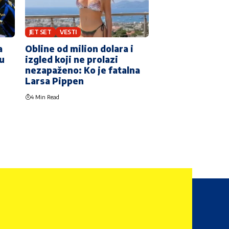
JET SET
VESTI
a
Obline od milion dolara i
nu
izgled koji ne prolazi
nezapaženo: Ko je fatalna
Larsa Pippen
4 Min Read