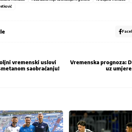
Petković
le
Face
ljni vremenski uslovi
Vremenska prognoza: D
smetanom saobraćanju!
uz umjere