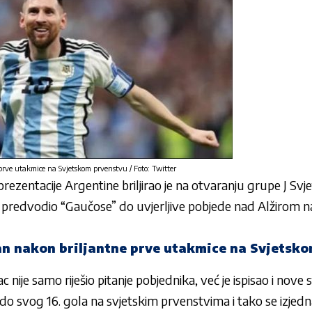
rve utakmice na Svjetskom prvenstvu / Foto: Twitter
rezentacije Argentine briljirao je na otvaranju grupe J Sv
ka predvodio “Gaučose” do uvjerljive pobjede nad Alžirom 
n nakon briljantne prve utakmice na Svjetsk
nije samo riješio pitanje pobjednika, već je ispisao i nove
ao do svog 16. gola na svjetskim prvenstvima i tako se izje