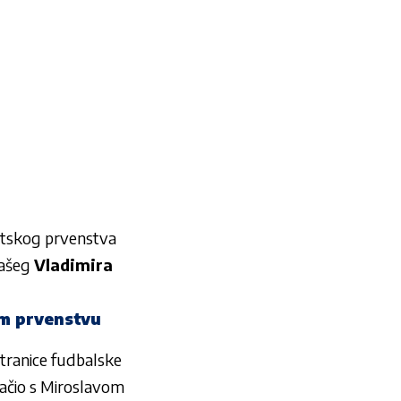
jetskog prvenstva
našeg
Vladimira
om prvenstvu
 stranice fudbalske
dnačio s Miroslavom