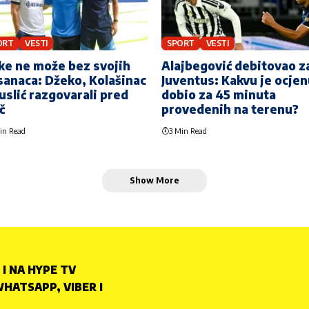
ORT
VESTI
SPORT
VESTI
ke ne može bez svojih
Alajbegović debitovao z
anaca: Džeko, Kolašinac
Juventus: Kakvu je ocje
uslić razgovarali pred
dobio za 45 minuta
č
provedenih na terenu?
in Read
3 Min Read
Show More
 I NA HYPE TV
HATSAPP, VIBER I