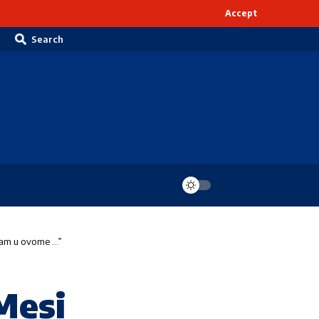
Accept
Search
ivam u ovome …”
Mesi